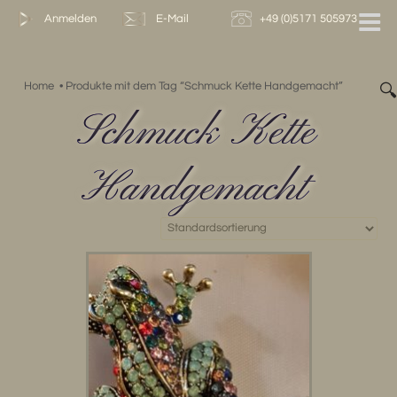
Zum
Anmelden
E-Mail
+49 (0)5171 505973
Inhalt
springen
Home
•
Produkte mit dem Tag “Schmuck Kette Handgemacht”

Schmuck Kette
Handgemacht