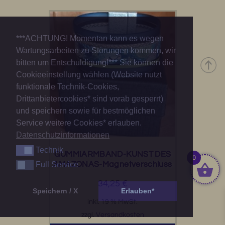
***ACHTUNG! Momentan kann es wegen
Wartungsarbeiten zu Störungen kommen, wir
bitten um Entschuldigung!*** Sie können die
Cookieeinstellung wählen (Website nutzt
funktionale Technik-Cookies,
Drittanbietercookies* sind vorab gesperrt)
und speichern sowie für bestmöglichen
Service weitere Cookies* erlauben.
Datenschutzinformationen
Technik
Technik
GUMMIARMBAND-KUNST DES
0
Full Service
AMAZONAS-Magnetverschluss
Full Service
34,25
€
Speichern / X
Erlauben*
inkl. 19 % MwSt.
zzgl.
Versandkosten