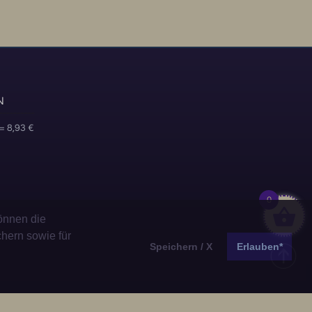
N
= 8,93 €
0
önnen die
chern sowie für
Speichern / X
Erlauben*