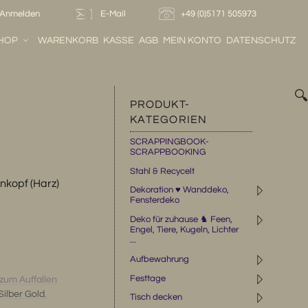
Anmelden
E-Mail
+49 (0)5171 505973
HOP
WARENKORB
KASSE
AGB
MEIN KONTO
DATENSCHUTZ

PRODUKT-
KATEGORIEN
SCRAPPINGBOOK-
SCRAPPBOOKING
Stahl & Recycelt
enkopf (Harz)
◹
Dekoration ♥ Wanddeko,
Fensterdeko
◹
Deko für zuhause ♞ Feen,
Engel, Tiere, Kugeln, Lichter
...
◹
Aufbewahrung
◹
Festtage
zum Auffallen
ilber Gold
,
◹
Tisch decken