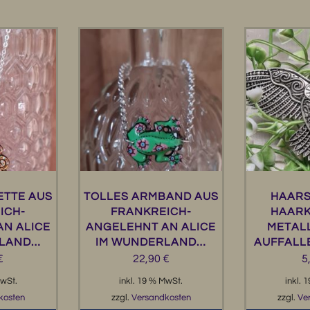
ETTE AUS
TOLLES ARMBAND AUS
HAARS
ICH-
FRANKREICH-
HAARK
N ALICE
ANGELEHNT AN ALICE
METALL
RLAND…
IM WUNDERLAND…
AUFFALLE
€
22,90
€
5
MwSt.
inkl. 19 % MwSt.
inkl. 
kosten
zzgl.
Versandkosten
zzgl.
Ve