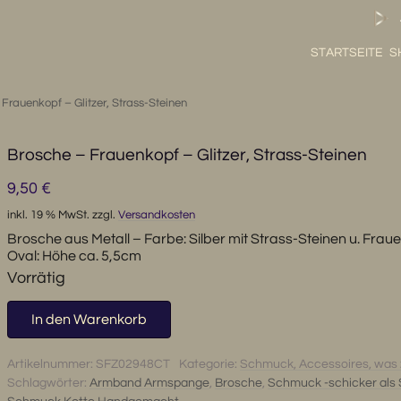
STARTSEITE
S
Frauenkopf – Glitzer, Strass-Steinen
Brosche – Frauenkopf – Glitzer, Strass-Steinen
9,50
€
inkl. 19 % MwSt.
zzgl.
Versandkosten
Brosche aus Metall – Farbe: Silber mit Strass-Steinen u. Frau
Oval: Höhe ca. 5,5cm
Vorrätig
Brosche
In den Warenkorb
-
Frauenkopf
Artikelnummer:
SFZ02948CT
Kategorie:
Schmuck, Accessoires, was 
-
Schlagwörter:
Armband Armspange
,
Brosche
,
Schmuck -schicker als S
Glitzer,