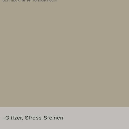
Schmuck Kette Handgemacht
Strass-
Steinen
Menge
- Glitzer, Strass-Steinen