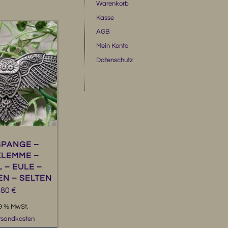
Warenkorb
Kasse
AGB
Mein Konto
Datenschutz
PANGE –
LEMME –
 – EULE –
N – SELTEN
,80
€
19 % MwSt.
rsandkosten