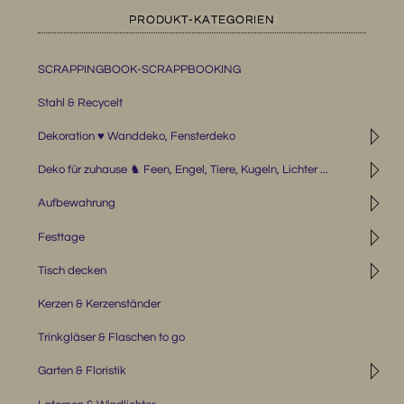
PRODUKT-KATEGORIEN
SCRAPPINGBOOK-SCRAPPBOOKING
Stahl & Recycelt
◹
Dekoration ♥ Wanddeko, Fensterdeko
◹
Deko für zuhause ♞ Feen, Engel, Tiere, Kugeln, Lichter ...
◹
Aufbewahrung
◹
Festtage
◹
Tisch decken
Kerzen & Kerzenständer
Trinkgläser & Flaschen to go
◹
Garten & Floristik