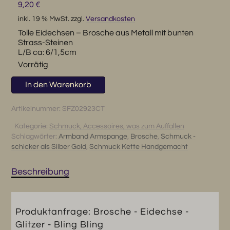
9,20
€
inkl. 19 % MwSt.
zzgl.
Versandkosten
Tolle Eidechsen – Brosche aus Metall mit bunten
Strass-Steinen
L/B ca: 6/1,5cm
Vorrätig
Brosche
In den Warenkorb
-
Eidechse
Artikelnummer:
SFZ02923CT
-
Kategorie:
Schmuck, Accessoires, was zum Auffallen
Glitzer
Schlagwörter:
Armband Armspange
,
Brosche
,
Schmuck -
-
schicker als Silber Gold
,
Schmuck Kette Handgemacht
Bling
Bling
Beschreibung
Menge
Produktanfrage: Brosche - Eidechse -
Glitzer - Bling Bling