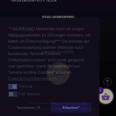
Versandkosten-EU = 18,00€
ZAHLUNGSARTEN
***ACHTUNG! Momentan kann es wegen
Überweisung
Wartungsarbeiten zu Störungen kommen, wir
PayPal
bitten um Entschuldigung!*** Sie können die
Cookieeinstellung wählen (Website nutzt
SICHER SHOPPEN
funktionale Technik-Cookies,
Drittanbietercookies* sind vorab gesperrt)
und speichern sowie für bestmöglichen
Service weitere Cookies* erlauben.
Datenschutzinformationen
Technik
Technik
0
Full Service
Full Service
Impressum
Datenschutzerklärung
•
Speichern / X
Erlauben*
© 2020 Schönes für Zuhause – Sylvia Schnackenbeck