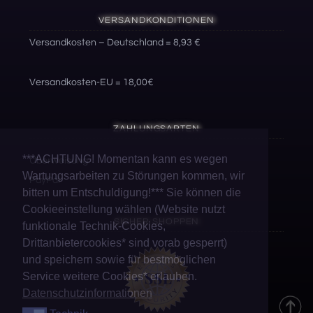
VERSANDKONDITIONEN
Versandkosten – Deutschland = 8,93 €
Versandkosten-EU = 18,00€
ZAHLUNGSARTEN
***ACHTUNG! Momentan kann es wegen
Überweisung
Wartungsarbeiten zu Störungen kommen, wir
PayPal
bitten um Entschuldigung!*** Sie können die
Cookieeinstellung wählen (Website nutzt
SICHER SHOPPEN
funktionale Technik-Cookies,
Drittanbietercookies* sind vorab gesperrt)
und speichern sowie für bestmöglichen
Service weitere Cookies* erlauben.
Datenschutzinformationen