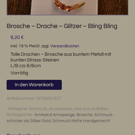
Brosche – Drache – Glitzer – Bling Bling
9,20
€
inkl. 19 % MwSt.
zzgl.
Versandkosten
Tolle Drachen – Brosche aus buntem Metall mit
bunten Strass-Steinen
L/B ca: 6/6cm
Vorrätig
Brosche
In den Warenkorb
-
Drache
Artikelnummer:
SFZ02918CT
-
Kategorie:
Schmuck, Accessoires, was zum Auffallen
Glitzer
Schlagwörter:
Armband Armspange
,
Brosche
,
Schmuck -
-
schicker als Silber Gold
,
Schmuck Kette Handgemacht
Bling
Bling