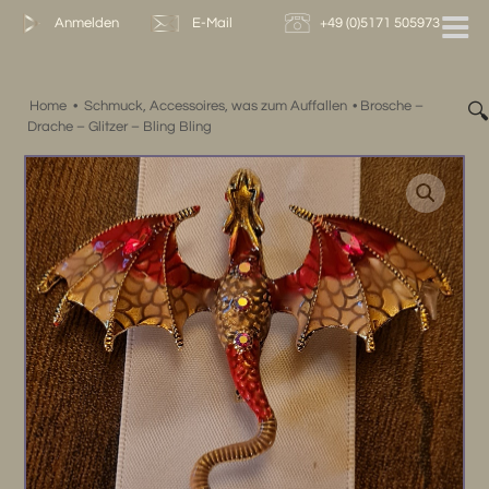
Zum
Anmelden
E-Mail
+49 (0)5171 505973
Inhalt
springen
Home
•
Schmuck, Accessoires, was zum Auffallen
•
Brosche –

Drache – Glitzer – Bling Bling