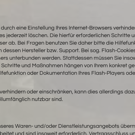
s durch eine Einstellung Ihres Internet-Browsers verhind
es jederzeit löschen. Die hierfür erforderlichen Schri
ser ab. Bei Fragen benutzen Sie daher bitte die Hilfefu
 dessen Hersteller bzw. Support. Bei sog. Flash-Cookies
sers unterbunden werden. Stattdessen müssen Sie insowe
hen Schritte und Maßnahmen hängen von Ihrem konkret ge
ilfefunktion oder Dokumentation Ihres Flash-Players ode
es verhindern oder einschränken, kann dies allerdings daz
ollumfänglich nutzbar sind.
nseres Waren- und/oder Dienstleistungsangebots überm
eitet und sind insoweit erforderlich. Vertragsschluss 