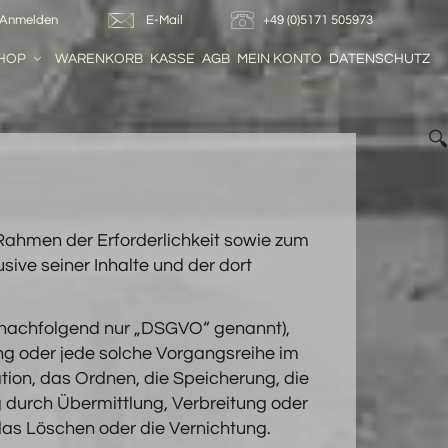
Anmelden
E-Mail
+49 (0)5171 505973
HOP
WARENKORB
KASSE
AGB
MEIN KONTO
DATENSCHUTZ

ahmen der Erforderlichkeit sowie zum
sive seiner Inhalte und der dort
 (nachfolgend nur „DSGVO“ genannt),
ang oder jede solche Vorgangsreihe im
on, das Ordnen, die Speicherung, die
durch Übermittlung, Verbreitung oder
das Löschen oder die Vernichtung.