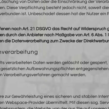
Löschung von Daten oder die Einschränkung der Verarbei
ten. Diese Verpflichtung besteht jedoch nicht, soweit di
rbunden ist. Unbeschadet dessen hat der Nutzer ein R
ffenen nach Art. 21 DSGVO das Recht auf Widerspruch g
ten durch den Anbieter nach Maßgabe von Art. 6 Abs. 1 l
en die Datenverarbeitung zum Zwecke der Direktwerbun
enverarbeitung
ritts verarbeiteten Daten werden gelöscht oder gesperr
ne gesetzlichen Aufbewahrungspflichten entgegenstehe
en Verarbeitungsverfahren gemacht werden.
 zur Gewährleistung eines sicheren und stabilen Intern
en Webspace-Provider übermittelt. Mit diesen sog. Serv
triebssystem, die Website, von der aus Sie auf unseren 