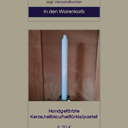
zzgl.
Versandkosten
In den Warenkorb
Handgefärbte
Kerze,hellblau/helltürkis/pastell
5,70
€