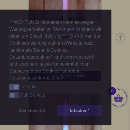
***ACHTUNG! Momentan kann es wegen
Wartungsarbeiten zu Störungen kommen, wir
Handgefärbte
bitten um Entschuldigung!*** Sie können die
Kerze,lila/pink/pastell
Cookieeinstellung wählen (Website nutzt
5,70
€
funktionale Technik-Cookies,
Drittanbietercookies* sind vorab gesperrt)
inkl. 19 % MwSt.
und speichern sowie für bestmöglichen
zzgl.
Versandkosten
Service weitere Cookies* erlauben.
In den Warenkorb
Datenschutzinformationen
Technik
Technik
0
Full Service
Full Service
Speichern / X
Erlauben*