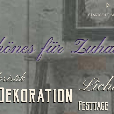
STARTSEITE
S
hönes für Zuha
ristik
Lich
Dekoration
Festtage