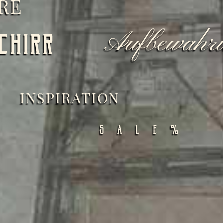
ERE
Aufbewahr
chirr
INSPIRATION
SALE%