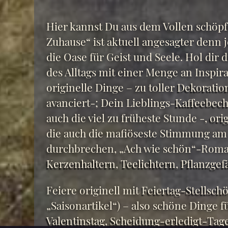
Hier kannst Du aus dem Vollen schöpf
Zuhause“ ist aktuell angesagter denn j
die Oase für Geist und Seele. Hol dir 
des Alltags mit einer Menge an Inspir
originelle Dinge – zu toller
Dekoration
avanciert-; Dein Lieblings-
Kaffeebech
auch die viel zu früheste Stunde -,
orig
die auch die mafiöseste Stimmung am
durchbrechen, „Ach wie schön“-Roma
Kerzenhaltern
,
Teelichtern
,
Pflanzgef
Feiere originell mit
Feiertag-Stellsch
„Saisonartikel“) – also schöne Dinge f
Valentinstag
,
Scheidung-erledigt-Tag