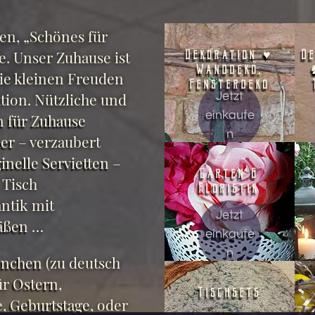
en, „Schönes für
e. Unser Zuhause ist
Dekoration ♥
D
Wanddeko,
die kleinen Freuden
Fensterdeko
Jetzt
ation. Nützliche und
einkaufe
 für Zuhause
n
er
– verzaubert
inelle Servietten
–
Garten &
 Tisch
Floristik
ntik mit
Jetzt
äßen
…
einkaufe
n
önchen
(zu deutsch
ür
Ostern
,
Tischsets
e
,
Geburtstage
, oder