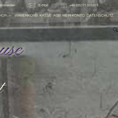
Anmelden
E-Mail
+49 (0)5171 505973
HOP
WARENKORB
KASSE
AGB
MEIN KONTO
DATENSCHUTZ

use
t