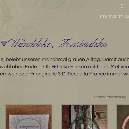
STARTSEITE
S
 ♥ Wanddeko, Fensterdeko
ge, belebt unseren manchmal grauen Alltag. Damit au
uswahl ohne Ende … Ob
➔ Deko Fliesen mit tollen Motiven
Fernweh oder
➔ originelle 3 D Tiere a la France
immer wi