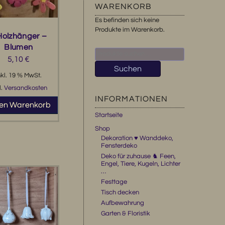
WARENKORB
Es befinden sich keine
Produkte im Warenkorb.
Holzhänger –
Blumen
Suchen
5,10
€
nach:
Suchen
nkl. 19 % MwSt.
l.
Versandkosten
INFORMATIONEN
den Warenkorb
Startseite
Shop
Dekoration ♥ Wanddeko,
Fensterdeko
Deko für zuhause ♞ Feen,
Engel, Tiere, Kugeln, Lichter
…
Festtage
Tisch decken
Aufbewahrung
Garten & Floristik