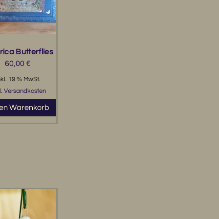
ica Butterflies
60,00
€
nkl. 19 % MwSt.
l.
Versandkosten
den Warenkorb