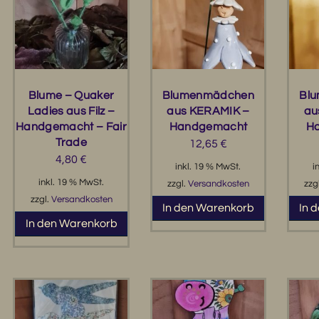
Blume – Quaker
Blumenmädchen
Bl
Ladies aus Filz –
aus KERAMIK –
au
Handgemacht – Fair
Handgemacht
H
Trade
12,65
€
4,80
€
inkl. 19 % MwSt.
i
inkl. 19 % MwSt.
zzgl.
Versandkosten
zzg
zzgl.
Versandkosten
In den Warenkorb
In 
In den Warenkorb