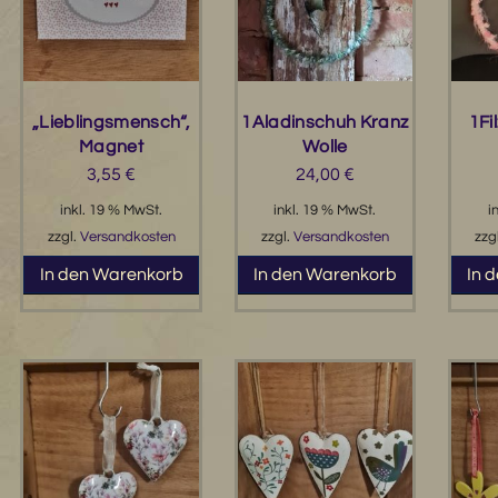
„Lieblingsmensch“,
1Aladinschuh Kranz
1Fi
Magnet
Wolle
3,55
€
24,00
€
inkl. 19 % MwSt.
inkl. 19 % MwSt.
i
zzgl.
Versandkosten
zzgl.
Versandkosten
zzg
In den Warenkorb
In den Warenkorb
In 