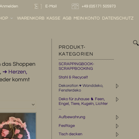
Anmelden
E-Mail
+49 (0)5171 505973
HOP
WARENKORB
KASSE
AGB
MEIN KONTO
DATENSCHUTZ

PRODUKT-
KATEGORIEN
ch das Shoppen
SCRAPPINGBOOK-
SCRAPPBOOKING
,
➔ Herzen,
Stahl & Recycelt
eder kommt
◹
Dekoration ♥ Wanddeko,
Fensterdeko
◹
Deko für zuhause ♞ Feen,
Engel, Tiere, Kugeln, Lichter
...
◹
Aufbewahrung
◹
Festtage
◹
Tisch decken