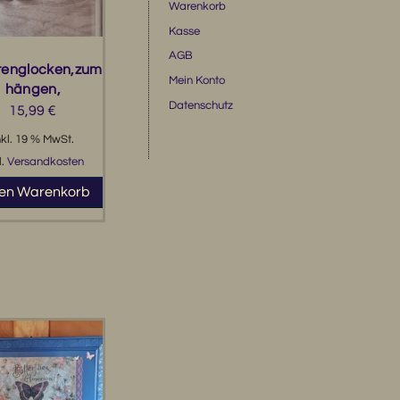
Warenkorb
Kasse
AGB
ütenglocken,zum
Mein Konto
hängen,
Datenschutz
15,99
€
nkl. 19 % MwSt.
l.
Versandkosten
den Warenkorb