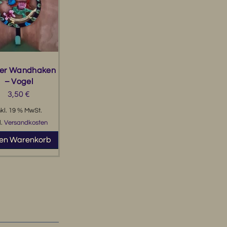
ter Wandhaken
– Vogel
3,50
€
nkl. 19 % MwSt.
l.
Versandkosten
den Warenkorb