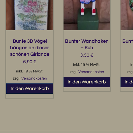
Bunte 3D Vögel
Bunter Wandhaken
Bun
hängen an dieser
– Kuh
schönen Girlande
3,50
€
6,90
€
inkl. 19 % MwSt.
i
inkl. 19 % MwSt.
zzgl.
Versandkosten
zzg
zzgl.
Versandkosten
In den Warenkorb
In 
In den Warenkorb