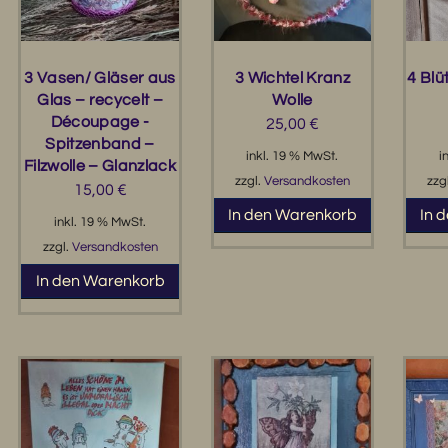
3 Vasen/ Gläser aus
3 Wichtel Kranz
4 Bl
Glas – recycelt –
Wolle
Découpage -
25,00
€
Spitzenband –
inkl. 19 % MwSt.
i
Filzwolle – Glanzlack
zzgl.
Versandkosten
zzg
15,00
€
In den Warenkorb
In 
inkl. 19 % MwSt.
zzgl.
Versandkosten
In den Warenkorb