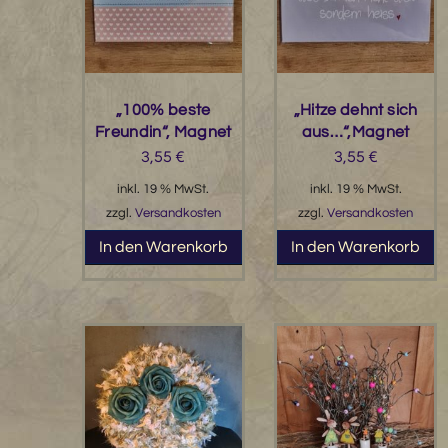
„100% beste
„Hitze dehnt sich
Freundin“, Magnet
aus…“,Magnet
3,55
€
3,55
€
inkl. 19 % MwSt.
inkl. 19 % MwSt.
zzgl.
Versandkosten
zzgl.
Versandkosten
In den Warenkorb
In den Warenkorb