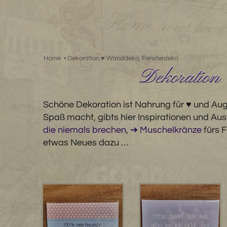
Zum
Inhalt
springen
Home
•
Dekoration ♥ Wanddeko, Fensterdeko
Dekoration
Schöne Dekoration ist Nahrung für ♥ und Au
Spaß macht, gibts hier Inspirationen und A
die niemals brechen
,
➔ Muschelkränze
fürs 
etwas Neues dazu …