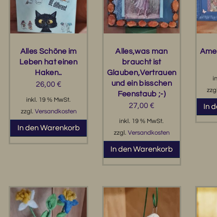
Alles Schöne im
Alles,was man
Amer
Leben hat einen
braucht ist
Haken..
Glauben,Vertrauen
i
und ein bisschen
26,00
€
zzg
Feenstaub ;-)
inkl. 19 % MwSt.
27,00
€
In 
zzgl.
Versandkosten
inkl. 19 % MwSt.
In den Warenkorb
zzgl.
Versandkosten
In den Warenkorb