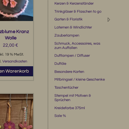
Kerzen & Kerzenständer
Trinkgläser & Flaschen to go
◹
Garten & Floristik
Laternen & Windlichter
lzblume Kranz
Zauberlampen
Wolle
Schmuck, Accessoires, was
22,00
€
zum Auffallen
nkl. 19 % MwSt.
Duftlampen / Diffuser
l.
Versandkosten
Duftöle
den Warenkorb
Besondere Karten
Mitbringsel / kleine Geschenke
Taschentücher
Stempel mit Motiven &
Sprüchen
Kreidefarbe 375ml
Sale %