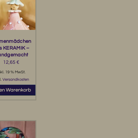
umenmädchen
s KERAMIK –
andgemacht
12,65
€
nkl. 19 % MwSt.
l.
Versandkosten
den Warenkorb