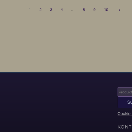
1
2
3
4
…
8
9
10
→
Suche
nach:
S
Cookie 
KONT