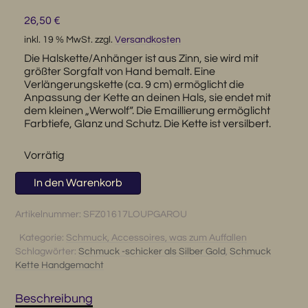
26,50
€
inkl. 19 % MwSt.
zzgl.
Versandkosten
Die Halskette/Anhänger ist aus Zinn, sie wird mit
größter Sorgfalt von Hand bemalt. Eine
Verlängerungskette (ca. 9 cm) ermöglicht die
Anpassung der Kette an deinen Hals, sie endet mit
dem kleinen „Werwolf“. Die Emaillierung ermöglicht
Farbtiefe, Glanz und Schutz. Die Kette ist versilbert.
Vorrätig
Tolle
In den Warenkorb
Halskette
aus
Artikelnummer:
SFZ01617LOUPGAROU
Frankreich-
Kategorie:
Schmuck, Accessoires, was zum Auffallen
angelehnt
Schlagwörter:
Schmuck -schicker als Silber Gold
,
Schmuck
an
Kette Handgemacht
Alice
im
Beschreibung
Wunderland...