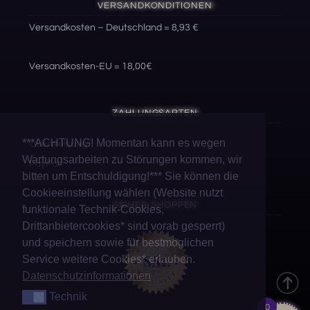
VERSANDKONDITIONEN
Versandkosten – Deutschland = 8,93 €
Versandkosten-EU = 18,00€
ZAHLUNGSARTEN
***ACHTUNG! Momentan kann es wegen
Überweisung
Wartungsarbeiten zu Störungen kommen, wir
PayPal
bitten um Entschuldigung!*** Sie können die
Cookieeinstellung wählen (Website nutzt
SICHER SHOPPEN
funktionale Technik-Cookies,
Drittanbietercookies* sind vorab gesperrt)
und speichern sowie für bestmöglichen
Service weitere Cookies* erlauben.
Datenschutzinformationen
Technik
Technik
0