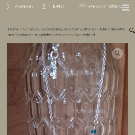
Zum
Anmelden
E-Mail
+49 (0)5171 505973
Inhalt
springen
Home
•
Schmuck, Accessoires, was zum Auffallen
•
Tolle Halskette

aus Frankreich-angelehnt an Alice im Wunderland…