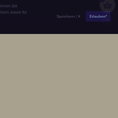
önnen die
chern sowie für
Speichern / X
Erlauben*