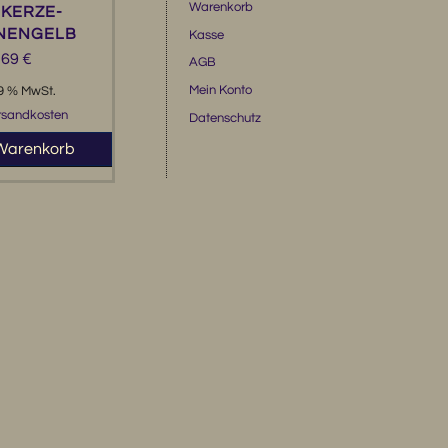
Warenkorb
KERZE-
NENGELB
Kasse
,69
€
AGB
Mein Konto
19 % MwSt.
rsandkosten
Datenschutz
 Warenkorb