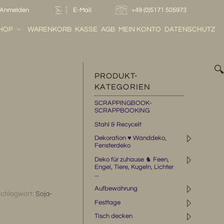
Anmelden
E-Mail
+49 (0)5171 505973
HOP
WARENKORB
KASSE
AGB
MEIN KONTO
DATENSCHUTZ

PRODUKT-
KATEGORIEN
SCRAPPINGBOOK-
SCRAPPBOOKING
Stahl & Recycelt
◹
Dekoration ♥ Wanddeko,
Fensterdeko
◹
Deko für zuhause ♞ Feen,
Engel, Tiere, Kugeln, Lichter
...
◹
Aufbewahrung
chlagwort:
Soja-
◹
Festtage
◹
Tisch decken