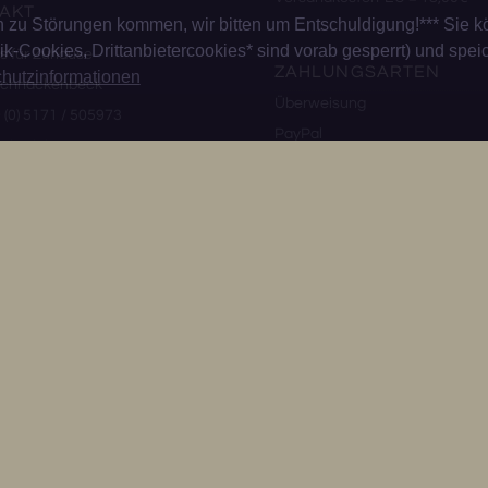
AKT
u Störungen kommen, wir bitten um Entschuldigung!*** Sie k
k-Cookies, Drittanbietercookies* sind vorab gesperrt) und spei
s für Zuhause
ZAHLUNGSARTEN
hutzinformationen
 Schnackenbeck
Überweisung
9 (0) 5171 / 505973
PayPal
schreib hier
SICHER SHOPPEN
TIGES
hutz
sum
fsbelehrung
rag widerrufen