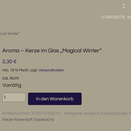
STARTSEITE
S
ical Winter“
Aroma – Kerze im Glas „Magical Winter“
2,30
€
inkl. 19 % MwSt.
zzgl.
Versandkosten
ca. 4cm
Vorrätig
Aroma
In den Warenkorb
-
Kerze
Artikelnummer:
SFZ01075SEYK
Kategorie:
Kerzen & Kerzenständer
S
im
Kerze Rosenduft Sojawachs
Glas
"Magical