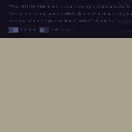
KONT
***ACHTUNG! Momentan kann es wegen Wartungsarbeiten z
Cookieeinstellung wählen (Website nutzt funktionale Techni
Schöne
bestmöglichen Service weitere Cookies* erlauben.
Datensc
Sylvia
Technik
Full Service
Technik
Full Service
Tel.: +4
E-Mail:
WICH
Datensc
Impres
AGB
Widerru
Vert