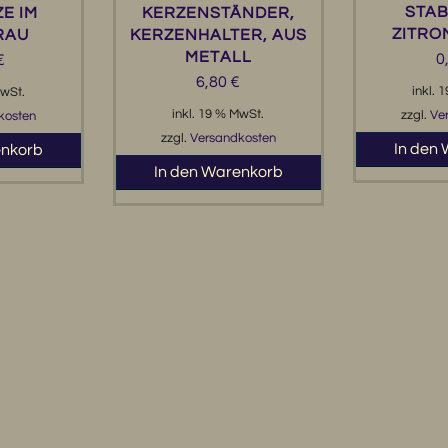
STAB
E IM
KERZENSTÄNDER,
ZITRO
RAU
KERZENHALTER, AUS
METALL
0
€
6,80
€
inkl. 
MwSt.
inkl. 19 % MwSt.
zzgl.
Ve
kosten
zzgl.
Versandkosten
In den
enkorb
In den Warenkorb