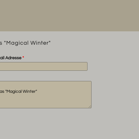
Winter"
Menge
s "Magical Winter"
ail Adresse
*