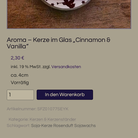
Aroma – Kerze im Glas „Cinnamon &
Vanilla“
2,30
€
inkl. 19 % MwSt.
zzgl.
Versandkosten
ca. 4cm
Vorrätig
Aroma
In den Warenkorb
-
Kerze
Artikelnummer:
SFZ01077SEYK
im
Glas
Kategorie:
Kerzen & Kerzenständer
Schlagwort:
Soja-Kerze Rosenduft Sojawachs
"Cinnamon
&