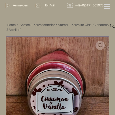
Zum
Anmelden
E-Mail
+49 (0)5171 505973
Inhalt
springen
Home
•
Kerzen & Kerzenständer
•
Aroma – Kerze im Glas „Cinnamon

& Vanilla“