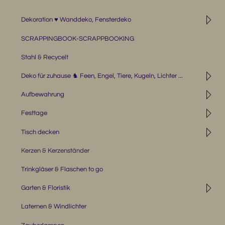
◹
Dekoration ♥ Wanddeko, Fensterdeko
SCRAPPINGBOOK-SCRAPPBOOKING
Stahl & Recycelt
◹
Deko für zuhause ♞ Feen, Engel, Tiere, Kugeln, Lichter ...
◹
Aufbewahrung
◹
Festtage
◹
Tisch decken
Kerzen & Kerzenständer
Trinkgläser & Flaschen to go
◹
Garten & Floristik
Laternen & Windlichter