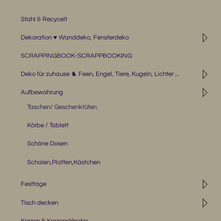
Stahl & Recycelt
◹
Dekoration ♥ Wanddeko, Fensterdeko
SCRAPPINGBOOK-SCRAPPBOOKING
◹
Deko für zuhause ♞ Feen, Engel, Tiere, Kugeln, Lichter ...
◹
Aufbewahrung
Taschen/ Geschenktüten
Körbe / Tablett
Schöne Dosen
Schalen,Platten,Kästchen
◹
Festtage
◹
Tisch decken
Kerzen & Kerzenständer