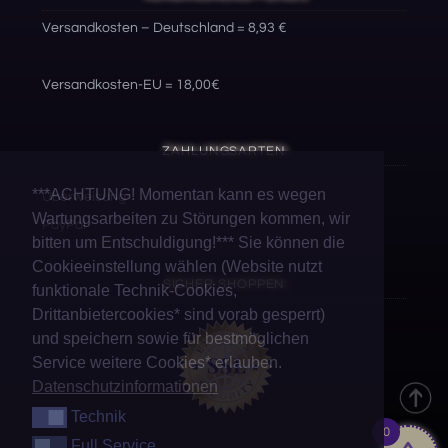
VERSANDKONDITIONEN
Versandkosten – Deutschland = 8,93 €
Versandkosten-EU = 18,00€
ZAHLUNGSARTEN
***ACHTUNG! Momentan kann es wegen
Wartungsarbeiten zu Störungen kommen, wir
Überweisung
bitten um Entschuldigung!*** Sie können die
PayPal
Cookieeinstellung wählen (Website nutzt
funktionale Technik-Cookies,
SICHER SHOPPEN
Drittanbietercookies* sind vorab gesperrt)
und speichern sowie für bestmöglichen
Service weitere Cookies* erlauben.
Datenschutzinformationen
Technik
Technik
0
Full Service
Full Service