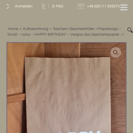
Zum
Anmelden
E-Mail
+49 (0)5171 505973
Inhalt
springen
Home
•
Aufbewahrung
•
Taschen/ Geschenktüten
•
Paperbags –

Small – natur – HAPPY BIRTHDAY – Vergiss das Geschenkpapier :-)