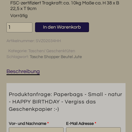
FSC-zertifiziert Tragkraft: ca. 10kg Maße ca. H 38 x B
22,5 x T 9cm
Vorrätig
Paperbags
In den Warenkorb
-
Small
Artikelnummer:
SVZ02034HH
-
natur
Kategorie:
Taschen/ Geschenktüten
Schlagwort:
Tasche Shopper Beutel Jute
-
HAPPY
BIRTHDAY
Beschreibung
-
Vergiss
das
Produktanfrage: Paperbags - Small - natur
Geschenkpapier
- HAPPY BIRTHDAY - Vergiss das
:-)
Geschenkpapier :-)
Menge
Vor- und Nachname
*
E-Mail Adresse
*