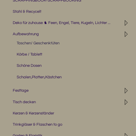
SCRAPPINGBOOK-SCRAPPBOOKING
Stahl & Recycelt
◹
Deko für zuhause ♞ Feen, Engel, Tiere, Kugeln, Lichter ...
◹
Aufbewahrung
Taschen/ Geschenktüten
Körbe / Tablett
Schöne Dosen
Schalen,Platten,Kästchen
◹
Festtage
◹
Tisch decken
Kerzen & Kerzenständer
Trinkgläser & Flaschen to go
◹
Garten & Floristik