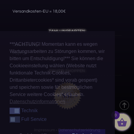
Versandkosten-EU = 18,00€
ZAHLUNGSARTEN
***ACHTUNG! Momentan kann es wegen
Überweisung
Wartungsarbeiten zu Störungen kommen, wir
PayPal
bitten um Entschuldigung!*** Sie können die
Cookieeinstellung wählen (Website nutzt
SICHER SHOPPEN
funktionale Technik-Cookies,
Drittanbietercookies* sind vorab gesperrt)
und speichern sowie für bestmöglichen
Service weitere Cookies* erlauben.
Datenschutzinformationen
Technik
Technik
0
Full Service
Full Service
Impressum
Datenschutzerklärung
•