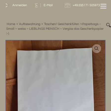
Zum
Anmelden
E-Mail
+49 (0)5171 505973
Inhalt
springen
Home
•
Aufbewahrung
•
Taschen/ Geschenktüten
•
Paperbags –

Small – weiss – LIEBLINGS MENSCH – Vergiss das Geschenkpapier
:-)