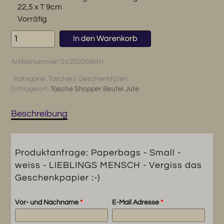
22,5 x T 9cm
Vorrätig
Paperbags
In den Warenkorb
-
Small
Artikelnummer:
SVZ02009HH
-
weiss
Kategorie:
Taschen/ Geschenktüten
Schlagwort:
Tasche Shopper Beutel Jute
-
LIEBLINGS
MENSCH
Beschreibung
-
Vergiss
das
Produktanfrage: Paperbags - Small -
Geschenkpapier
weiss - LIEBLINGS MENSCH - Vergiss das
:-)
Geschenkpapier :-)
Menge
Vor- und Nachname
*
E-Mail Adresse
*