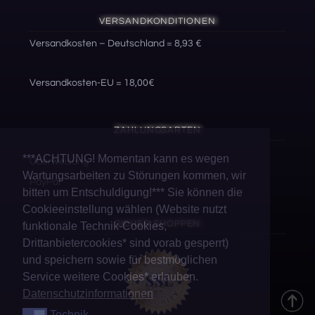
VERSANDKONDITIONEN
Versandkosten – Deutschland = 8,93 €
Versandkosten-EU = 18,00€
ZAHLUNGSARTEN
***ACHTUNG! Momentan kann es wegen
Überweisung
Wartungsarbeiten zu Störungen kommen, wir
PayPal
bitten um Entschuldigung!*** Sie können die
Cookieeinstellung wählen (Website nutzt
SICHER SHOPPEN
funktionale Technik-Cookies,
Drittanbietercookies* sind vorab gesperrt)
und speichern sowie für bestmöglichen
Service weitere Cookies* erlauben.
Datenschutzinformationen
Technik