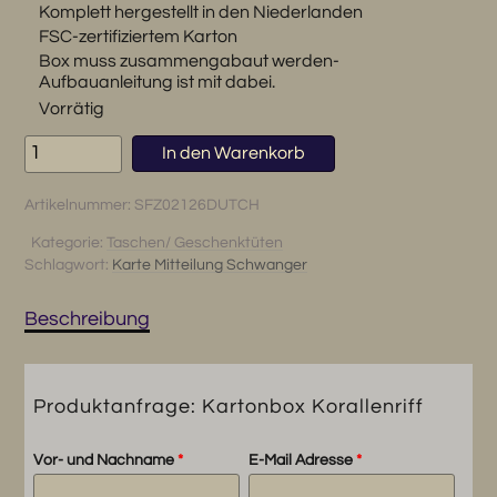
Komplett hergestellt in den Niederlanden
FSC-zertifiziertem Karton
Box muss zusammengabaut werden-
Aufbauanleitung ist mit dabei.
Vorrätig
Kartonbox
In den Warenkorb
Korallenriff
Menge
Artikelnummer:
SFZ02126DUTCH
Kategorie:
Taschen/ Geschenktüten
Schlagwort:
Karte Mitteilung Schwanger
Beschreibung
Produktanfrage: Kartonbox Korallenriff
Vor- und Nachname
*
E-Mail Adresse
*