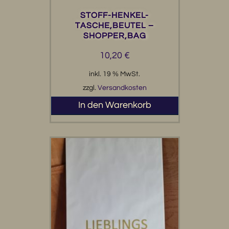
dass bei der Herstellung der Box keine Wälder
STOFF-HENKEL-
über nutzt, zerstört oder illegal abgeholzt wurden.
TASCHE,BEUTEL –
So kannst du guten Gewissens deine Sachen
SHOPPER,BAG
verstauen und gleichzeitig die Umwelt schützen.
Das freut nicht nur die Natur, sondern auch das
10,20
€
eigene Gewissen.
inkl. 19 % MwSt.
Kartonbox Korallenriff
zzgl.
Versandkosten
In den Warenkorb
Warum Karton und nicht Plastik?
In Zeiten, in denen Plastikmüll ein riesiges Problem
für unsere Meere und Tiere darstellt, ist es
besonders wichtig, Alternativen zu verwenden, die
biologisch abbaubar sind. Karton zersetzt sich viel
schneller und hinterlässt kaum Rückstände in der
Umwelt. Außerdem lässt sich Karton super
recyceln und wiederverwenden. Wenn die Box also
irgendwann kaputt geht oder du sie nicht mehr
brauchst, kannst du sie einfach dem