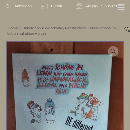
Zum
Anmelden
E-Mail
+49 (0)5171 505973
Inhalt
springen
Home
•
Dekoration ♥ Wanddeko, Fensterdeko
•
Alles Schöne im

Leben hat einen Haken..