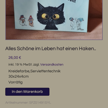
Alles Schöne im Leben hat einen Haken..
26,00
€
inkl. 19 % MwSt.
zzgl.
Versandkosten
Kreidefarbe,Serviettentechnik
30x24x4cm
Vorrätig
Alles
In den Warenkorb
Schöne
im
Artikelnummer:
SFZ01491SYL
Leben