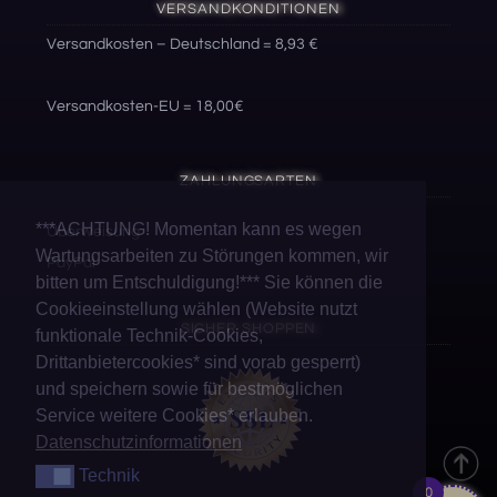
VERSANDKONDITIONEN
Versandkosten – Deutschland = 8,93 €
Versandkosten-EU = 18,00€
ZAHLUNGSARTEN
***ACHTUNG! Momentan kann es wegen
Überweisung
Wartungsarbeiten zu Störungen kommen, wir
PayPal
bitten um Entschuldigung!*** Sie können die
Cookieeinstellung wählen (Website nutzt
SICHER SHOPPEN
funktionale Technik-Cookies,
Drittanbietercookies* sind vorab gesperrt)
und speichern sowie für bestmöglichen
Service weitere Cookies* erlauben.
Datenschutzinformationen
Technik
Technik
0