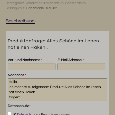
Kategorie:
Dekoration ♥ Wanddeko, Fensterdeko
hat
Schlagwort:
Handmade Bild DIY
einen
Haken..
Menge
Beschreibung
Produktanfrage: Alles Schöne im Leben
hat einen Haken..
Vor- und Nachname
*
E-Mail Adresse
*
Nachricht
*
Datenschutz
*
ja
Datenschutz
zur Kenntnis genommen