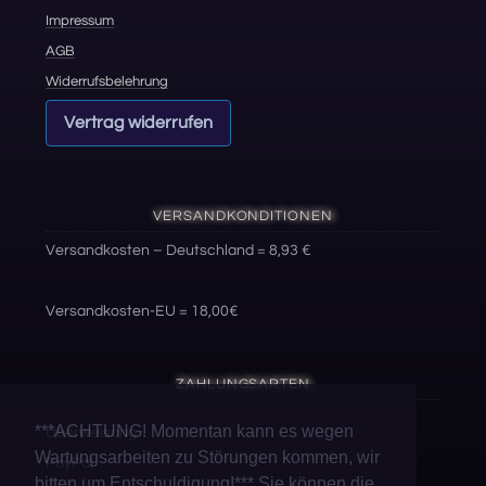
Impressum
AGB
Widerrufsbelehrung
Vertrag widerrufen
VERSANDKONDITIONEN
Versandkosten – Deutschland = 8,93 €
Versandkosten-EU = 18,00€
ZAHLUNGSARTEN
***ACHTUNG! Momentan kann es wegen
Überweisung
Wartungsarbeiten zu Störungen kommen, wir
PayPal
bitten um Entschuldigung!*** Sie können die