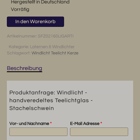
Hergestellt in Deutschland
Vorrätig
Windlicht
In den Warenkorb
-
handveredeltes
Artikelnummer:
SFZ02160LIGARTI
Teelichtglas
Kategorie:
Laternen & Windlichter
-
Schlagwort:
Windlicht Teelicht Kerze
Stachelschwein
Menge
Beschreibung
Produktanfrage: Windlicht -
handveredeltes Teelichtglas -
Stachelschwein
Vor- und Nachname
*
E-Mail Adresse
*