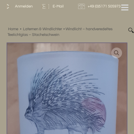
Zum
Anmelden
E-Mail
+49 (0)5171 505973
Inhalt
springen
Home
•
Laternen & Windlichter
•
Windlicht – handveredeltes

Teelichtglas – Stachelschwein