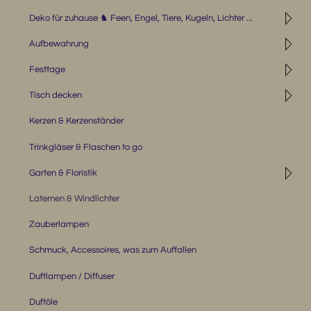
◹
Deko für zuhause ♞ Feen, Engel, Tiere, Kugeln, Lichter ...
◹
Aufbewahrung
◹
Festtage
◹
Tisch decken
Kerzen & Kerzenständer
Trinkgläser & Flaschen to go
◹
Garten & Floristik
Laternen & Windlichter
Zauberlampen
Schmuck, Accessoires, was zum Auffallen
Duftlampen / Diffuser
Duftöle