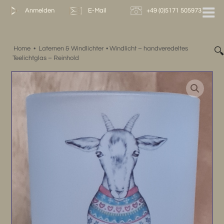
Zum
Anmelden
E-Mail
+49 (0)5171 505973
Inhalt
springen
Home
•
Laternen & Windlichter
•
Windlicht – handveredeltes

Teelichtglas – Reinhold