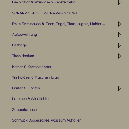
◹
Dekoration ♥ Wanddeko, Fensterdeko
SCRAPPINGBOOK-SCRAPPBOOKING
◹
Deko für zuhause ♞ Feen, Engel, Tiere, Kugeln, Lichter ...
◹
Aufbewahrung
◹
Festtage
◹
Tisch decken
Kerzen & Kerzenständer
Trinkgläser & Flaschen to go
◹
Garten & Floristik
Laternen & Windlichter
Zauberlampen
Schmuck, Accessoires, was zum Auffallen