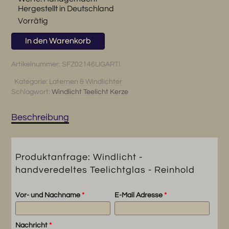
Hergestellt in Deutschland
Vorrätig
Windlicht
In den Warenkorb
-
handveredeltes
Artikelnummer:
SFZ02146LIGARTI
Teelichtglas
Kategorie:
Laternen & Windlichter
-
Schlagwort:
Windlicht Teelicht Kerze
Reinhold
Menge
Beschreibung
Produktanfrage: Windlicht -
handveredeltes Teelichtglas - Reinhold
Vor- und Nachname
*
E-Mail Adresse
*
Nachricht
*