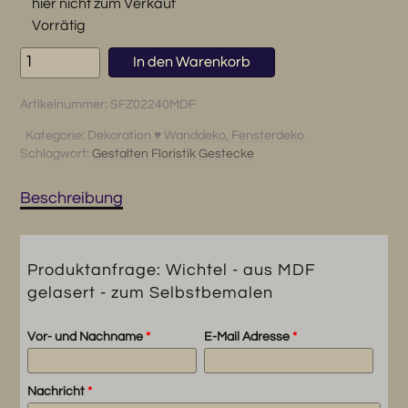
hier nicht zum Verkauf
Vorrätig
Wichtel
In den Warenkorb
-
aus
Artikelnummer:
SFZ02240MDF
MDF
gelasert
Kategorie:
Dekoration ♥ Wanddeko, Fensterdeko
Schlagwort:
Gestalten Floristik Gestecke
-
zum
Selbstbemalen
Beschreibung
Menge
Produktanfrage: Wichtel - aus MDF
gelasert - zum Selbstbemalen
Vor- und Nachname
*
E-Mail Adresse
*
Nachricht
*