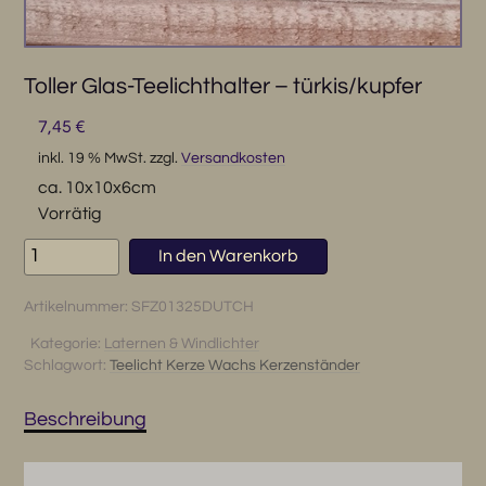
Toller Glas-Teelichthalter – türkis/kupfer
7,45
€
inkl. 19 % MwSt.
zzgl.
Versandkosten
ca. 10x10x6cm
Vorrätig
Toller
In den Warenkorb
Glas-
Teelichthalter
Artikelnummer:
SFZ01325DUTCH
-
türkis/kupfer
Kategorie:
Laternen & Windlichter
Schlagwort:
Teelicht Kerze Wachs Kerzenständer
Menge
Beschreibung