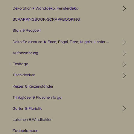
◹
Dekoration ♥ Wanddeko, Fensterdeko
SCRAPPINGBOOK-SCRAPPBOOKING
Stahl & Recycelt
◹
Deko für zuhause ♞ Feen, Engel, Tiere, Kugeln, Lichter ...
◹
Aufbewahrung
◹
Festtage
◹
Tisch decken
Kerzen & Kerzenständer
Trinkgläser & Flaschen to go
◹
Garten & Floristik
Laternen & Windlichter
Zauberlampen