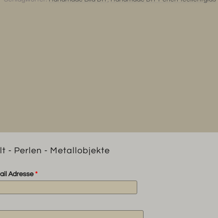
Perlen
-
Metallobjekte
Menge
t - Perlen - Metallobjekte
ail Adresse
*