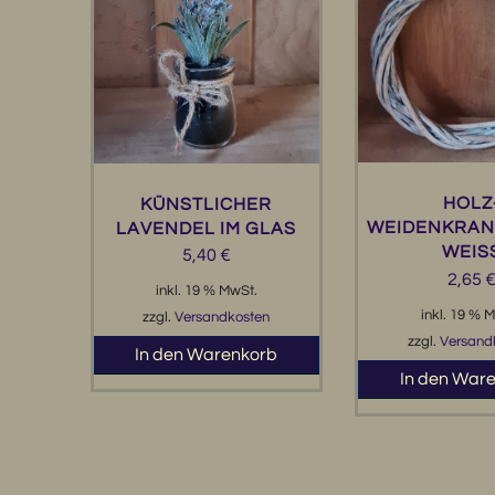
HOLZ
KÜNSTLICHER
WEIDENKRANZ
LAVENDEL IM GLAS
WEISS
5,40
€
2,65
inkl. 19 % MwSt.
inkl. 19 % 
zzgl.
Versandkosten
zzgl.
Versand
In den Warenkorb
In den War