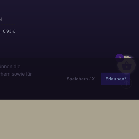
N
= 8,93 €
0
önnen die
chern sowie für
Speichern / X
Erlauben*