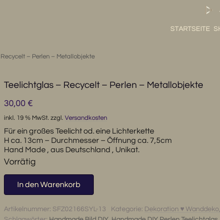
STARTSEITE
S
 Recycelt – Perlen – Metallobjekte
Teelichtglas – Recycelt – Perlen – Metallobjekte
30,00
€
inkl. 19 % MwSt.
zzgl.
Versandkosten
Für ein großes Teelicht od. eine Lichterkette
H ca. 13cm – Durchmesser – Öffnung ca. 7,5cm
Hand Made , aus Deutschland , Unikat.
Vorrätig
Teelichtglas
In den Warenkorb
-
Recycelt
Artikelnummer:
SFZ02166SYL-13
Kategorie:
Dekoration ♥ Wanddeko,
-
Schlagwörter:
Handmade Bild DIY
,
Handmade DIY Perlen Teelichtglas