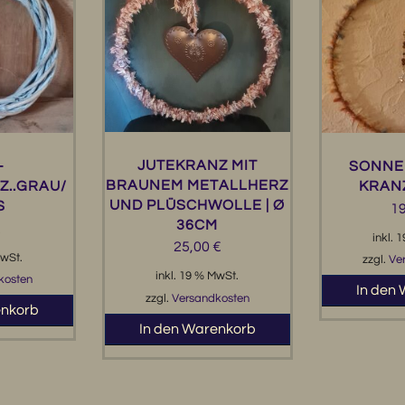
JUTEKRANZ MIT
-
SONNE
BRAUNEM METALLHERZ
..GRAU/
KRAN
UND PLÜSCHWOLLE | Ø
1
36CM
€
inkl. 
25,00
€
MwSt.
zzgl.
Ve
inkl. 19 % MwSt.
kosten
In den
zzgl.
Versandkosten
enkorb
In den Warenkorb