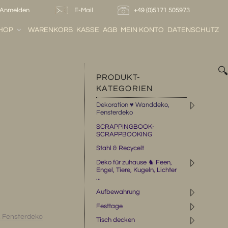
Anmelden
E-Mail
+49 (0)5171 505973
HOP
WARENKORB
KASSE
AGB
MEIN KONTO
DATENSCHUTZ

PRODUKT-
KATEGORIEN
◹
Dekoration ♥ Wanddeko,
Fensterdeko
SCRAPPINGBOOK-
SCRAPPBOOKING
Stahl & Recycelt
◹
Deko für zuhause ♞ Feen,
Engel, Tiere, Kugeln, Lichter
...
◹
Aufbewahrung
◹
Festtage
 Fensterdeko
◹
Tisch decken