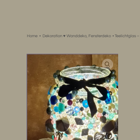
Zum
Inhalt
springen
Home
•
Dekoration ♥ Wanddeko, Fensterdeko
•
Teelichtglas –