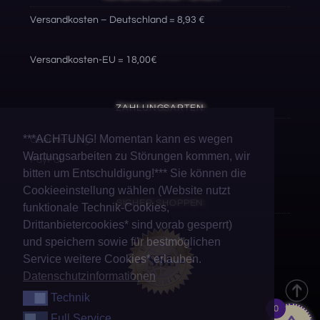
Versandkosten – Deutschland = 8,93 €
Versandkosten-EU = 18,00€
ZAHLUNGSARTEN
***ACHTUNG! Momentan kann es wegen
Überweisung
Wartungsarbeiten zu Störungen kommen, wir
PayPal
bitten um Entschuldigung!*** Sie können die
Cookieeinstellung wählen (Website nutzt
SICHER SHOPPEN
funktionale Technik-Cookies,
Drittanbietercookies* sind vorab gesperrt)
und speichern sowie für bestmöglichen
Service weitere Cookies* erlauben.
Datenschutzinformationen
Technik
Technik
0
Full Service
Full Service