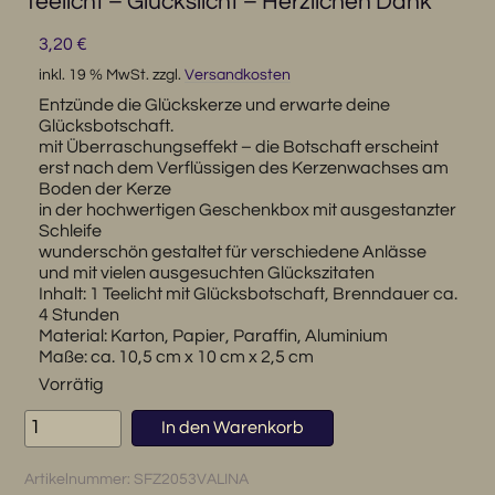
Teelicht – Glückslicht – Herzlichen Dank
3,20
€
inkl. 19 % MwSt.
zzgl.
Versandkosten
Entzünde die Glückskerze und erwarte deine
Glücksbotschaft.
mit Überraschungseffekt – die Botschaft erscheint
erst nach dem Verflüssigen des Kerzenwachses am
Boden der Kerze
in der hochwertigen Geschenkbox mit ausgestanzter
Schleife
wunderschön gestaltet für verschiedene Anlässe
und mit vielen ausgesuchten Glückszitaten
Inhalt: 1 Teelicht mit Glücksbotschaft, Brenndauer ca.
4 Stunden
Material: Karton, Papier, Paraffin, Aluminium
Maße: ca. 10,5 cm x 10 cm x 2,5 cm
Vorrätig
Teelicht
In den Warenkorb
-
Glückslicht
Artikelnummer:
SFZ2053VALINA
-