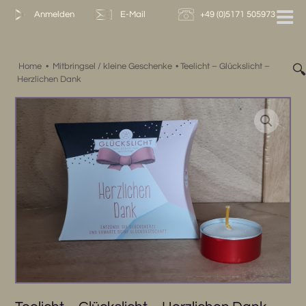
Zum
Anmelden
E-Mail
+49 (0)5171 505973
Inhalt
springen
Home
•
Mitbringsel / kleine Geschenke
•
Teelicht – Glückslicht –

Herzlichen Dank