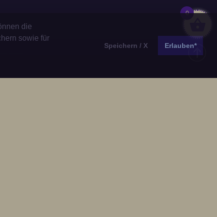
0
önnen die
chern sowie für
Speichern / X
Erlauben*