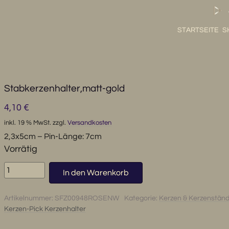
STARTSEITE
S
Stabkerzenhalter,matt-gold
4,10
€
inkl. 19 % MwSt.
zzgl.
Versandkosten
2,3x5cm – Pin-Länge: 7cm
Vorrätig
Stabkerzenhalter,matt-
In den Warenkorb
gold
Menge
Artikelnummer:
SFZ00948ROSENW
Kategorie:
Kerzen & Kerzenstän
Kerzen-Pick Kerzenhalter