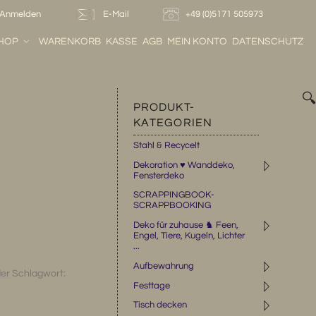
Anmelden
E-Mail
+49 (0)5171 505973
HOP
WARENKORB
KASSE
AGB
MEIN KONTO
DATENSCHUTZ

PRODUKT-
KATEGORIEN
Stahl & Recycelt
◹
Dekoration ♥ Wanddeko,
Fensterdeko
SCRAPPINGBOOK-
SCRAPPBOOKING
◹
Deko für zuhause ♞ Feen,
Engel, Tiere, Kugeln, Lichter
...
◹
Aufbewahrung
der
Schlagwort:
◹
Festtage
◹
Tisch decken