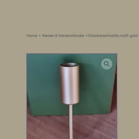
Zum
Inhalt
springen
Home
•
Kerzen & Kerzenständer
•
Stabkerzenhalter,matt-gold