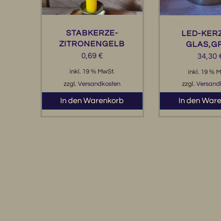
STABKERZE-
LED-KERZ
ZITRONENGELB
GLAS,G
0,69
€
34,30
inkl. 19 % MwSt.
inkl. 19 % 
zzgl.
Versandkosten
zzgl.
Versand
In den Warenkorb
In den War