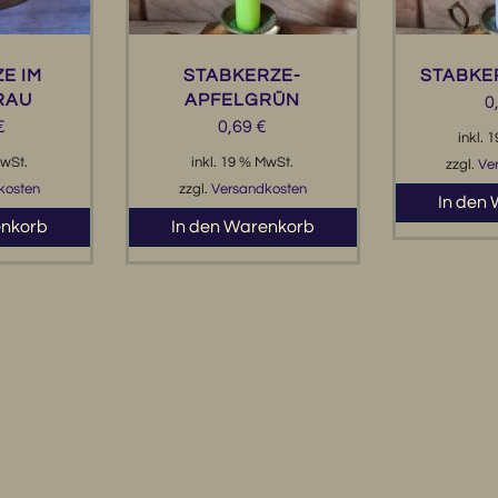
E IM
STABKERZE-
STABKE
RAU
APFELGRÜN
0
€
0,69
€
inkl. 
MwSt.
inkl. 19 % MwSt.
zzgl.
Ve
kosten
zzgl.
Versandkosten
In den
enkorb
In den Warenkorb