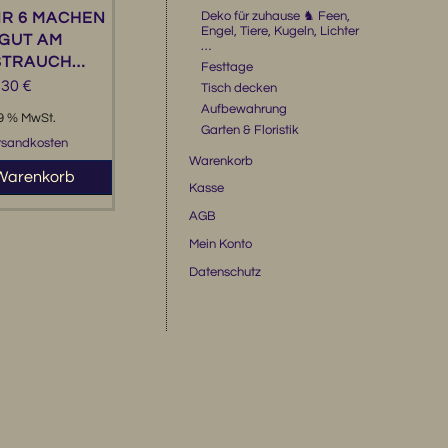
Deko für zuhause ♞ Feen,
IR 6 MACHEN
Engel, Tiere, Kugeln, Lichter
GUT AM
…
STRAUCH…
Festtage
,30
€
Tisch decken
Aufbewahrung
19 % MwSt.
Garten & Floristik
rsandkosten
Warenkorb
 Warenkorb
Kasse
AGB
Mein Konto
Datenschutz