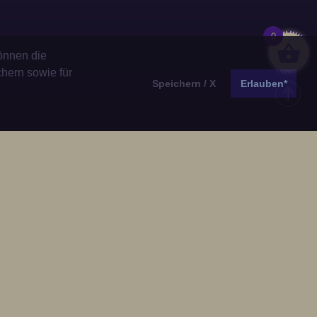
0
önnen die
chern sowie für
Speichern / X
Erlauben*