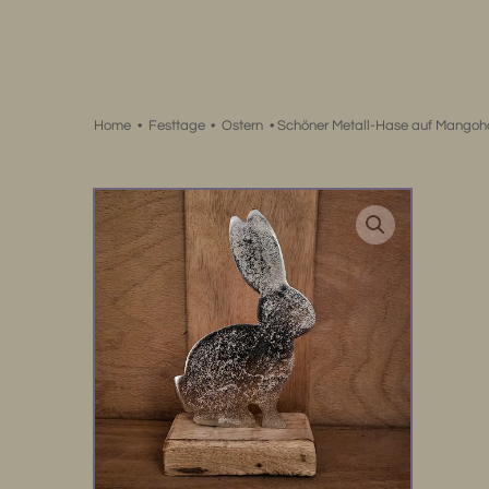
Zum
Inhalt
springen
Home
•
Festtage
•
Ostern
•
Schöner Metall-Hase auf Mangoh