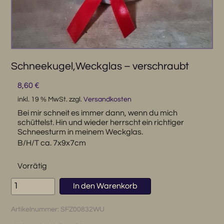
Schneekugel,Weckglas – verschraubt
8,60
€
inkl. 19 % MwSt.
zzgl.
Versandkosten
Bei mir schneit es immer dann, wenn du mich
schüttelst. Hin und wieder herrscht ein richtiger
Schneesturm in meinem Weckglas.
B/H/T ca. 7x9x7cm
Vorrätig
Schneekugel,Weckglas
In den Warenkorb
-
verschraubt
Artikelnummer:
SFZ00832WU
Menge