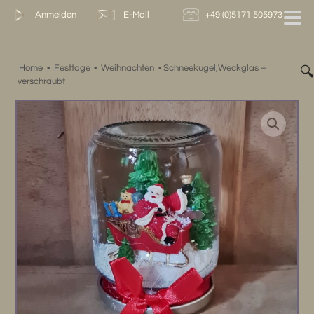
Zum
Anmelden
E-Mail
+49 (0)5171 505973
Inhalt
springen
Home
•
Festtage
•
Weihnachten
•
Schneekugel,Weckglas –

verschraubt