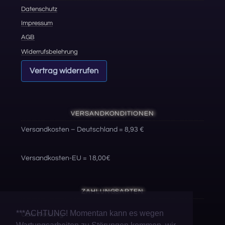
Datenschutz
Impressum
AGB
Widerrufsbelehrung
Vertrag widerrufen
VERSANDKONDITIONEN
Versandkosten – Deutschland = 8,93 €
Versandkosten-EU = 18,00€
ZAHLUNGSARTEN
***ACHTUNG! Momentan kann es wegen
Überweisung