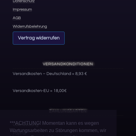
Datenschutz
Impressum
AGB
Widerrufsbelehrung
Vertrag widerrufen
VERSANDKONDITIONEN
Versandkosten – Deutschland = 8,93 €
Versandkosten-EU = 18,00€
ZAHLUNGSARTEN
***ACHTUNG! Momentan kann es wegen
Überweisung
Wartungsarbeiten zu Störungen kommen, wir
PayPal