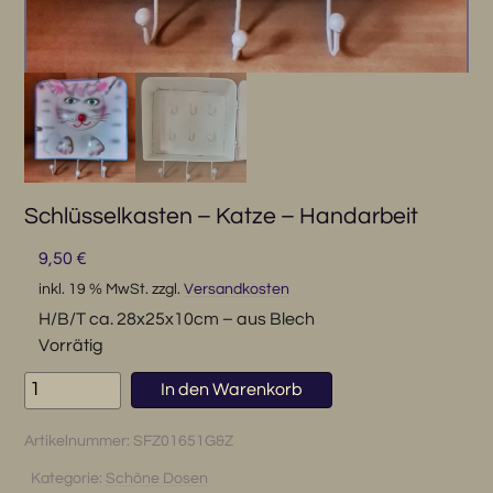
Schlüsselkasten – Katze – Handarbeit
9,50
€
inkl. 19 % MwSt.
zzgl.
Versandkosten
H/B/T ca. 28x25x10cm – aus Blech
Vorrätig
Schlüsselkasten
In den Warenkorb
-
Katze
Artikelnummer:
SFZ01651G&Z
-
Handarbeit
Kategorie:
Schöne Dosen