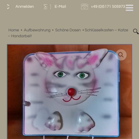
Zum
Anmelden
E-Mail
+49 (0)5171 505973
Inhalt
springen
Home
•
Aufbewahrung
•
Schöne Dosen
•
Schlüsselkasten – Katze

– Handarbeit