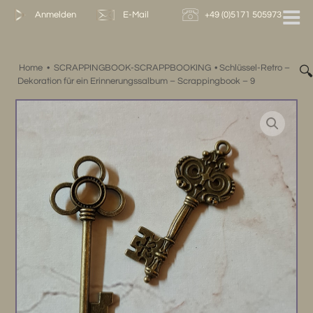
Zum
Anmelden
E-Mail
+49 (0)5171 505973
Inhalt
springen
Home
•
SCRAPPINGBOOK-SCRAPPBOOKING
•
Schlüssel-Retro –

Dekoration für ein Erinnerungssalbum – Scrappingbook – 9