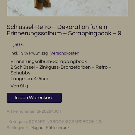
Schlüssel-Retro – Dekoration für ein
Erinnerungssalbum – Scrappingbook – 9
1,50
€
inkl. 19 % MwSt.
zzgl.
Versandkosten
Erinnerungsalbum-Scrappingbook
2 Schlüssel – Zinkguss-Bronzefarben – Retro –
Schabby
Länge: ca. 4-5cm
Vorrätig
Schlüssel-
In den Warenkorb
Retro
-
Artikelnummer:
SFZ02940CT
Dekoration
Kategorie:
SCRAPPINGBOOK-SCRAPPBOOKING
für
Schlagwort:
Magnet Kühlschrank
ein