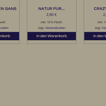
EN GANS
NATUR PUR…
CRAZ
€
2,80
€
2
MwSt.
inkl. 19 % MwSt.
inkl. 
kosten
zzgl.
Versandkosten
zzgl.
Ve
enkorb
In den Warenkorb
In den