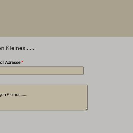
Kleines.......
Menge
Kleines.......
ail Adresse
*