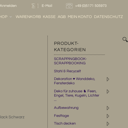
Anmelden
E-Mail
+49 (0)5171 505973
HOP
WARENKORB
KASSE
AGB
MEIN KONTO
DATENSCHUTZ

PRODUKT-
KATEGORIEN
SCRAPPINGBOOK-
SCRAPPBOOKING
Stahl & Recycelt
◹
Dekoration ♥ Wanddeko,
Fensterdeko
◹
Deko für zuhause ♞ Feen,
Engel, Tiere, Kugeln, Lichter
...
◹
Aufbewahrung
◹
Festtage
Black Schwarz
◹
Tisch decken