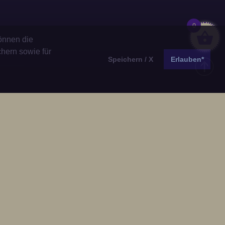
0
önnen die
chern sowie für
Speichern / X
Erlauben*