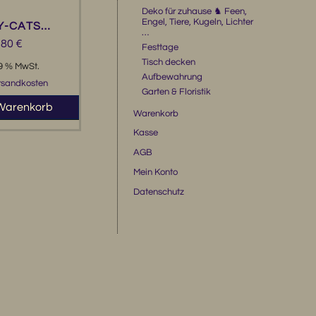
Deko für zuhause ♞ Feen,
Engel, Tiere, Kugeln, Lichter
Y-CATS…
…
,80
€
Festtage
Tisch decken
19 % MwSt.
Aufbewahrung
rsandkosten
Garten & Floristik
 Warenkorb
Warenkorb
Kasse
AGB
Mein Konto
Datenschutz