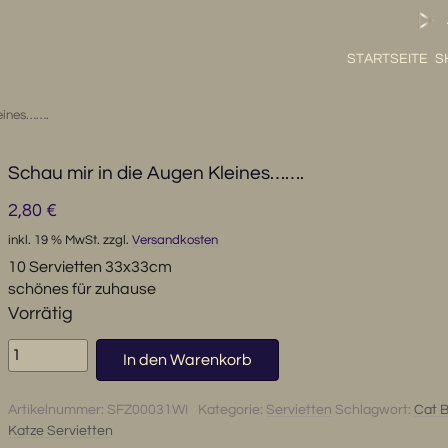
STARTSEITE
S
leines…….
Schau mir in die Augen Kleines…….
2,80
€
inkl. 19 % MwSt.
zzgl.
Versandkosten
10 Servietten 33x33cm
schönes für zuhause
Vorrätig
Schau
In den Warenkorb
mir
in
Artikelnummer:
SFZ00031WI
Kategorie:
Servietten
Schlagwort:
Cat 
die
Katze Servietten
Augen