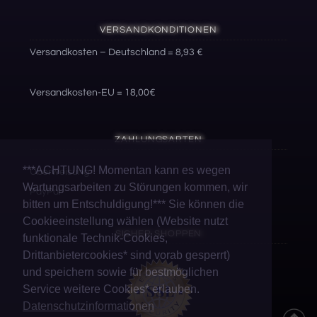
VERSANDKONDITIONEN
Versandkosten – Deutschland = 8,93 €
Versandkosten-EU = 18,00€
ZAHLUNGSARTEN
***ACHTUNG! Momentan kann es wegen
Überweisung
Wartungsarbeiten zu Störungen kommen, wir
PayPal
bitten um Entschuldigung!*** Sie können die
Cookieeinstellung wählen (Website nutzt
SICHER SHOPPEN
funktionale Technik-Cookies,
Drittanbietercookies* sind vorab gesperrt)
und speichern sowie für bestmöglichen
Service weitere Cookies* erlauben.
Datenschutzinformationen