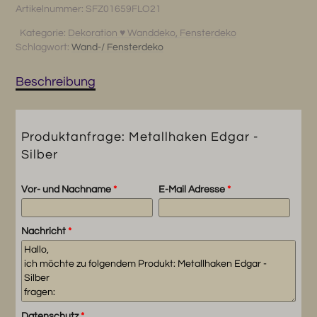
-
Artikelnummer:
SFZ01659FLO21
Silber
Menge
Kategorie:
Dekoration ♥ Wanddeko, Fensterdeko
Schlagwort:
Wand-/ Fensterdeko
Beschreibung
Produktanfrage: Metallhaken Edgar -
Silber
Vor- und Nachname
*
E-Mail Adresse
*
Nachricht
*
Datenschutz
*