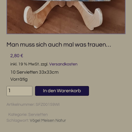
Man muss sich auch mal was trauen…
2,80
€
inkl. 19 % MwSt.
zzgl.
Versandkosten
10 Servietten 33x33cm
Vorrätig
Man
In den Warenkorb
muss
sich
Artikelnummer:
SFZ00159WI
auch
mal
Kategorie:
Servietten
Schlagwort:
Vögel Meisen Natur
was
trauen...