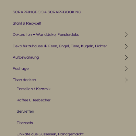
SCRAPPINGBOOK-SCRAPPBOOKING
Stahl & Recycelt
◹
Dekoration ♥ Wanddeko, Fensterdeko
◹
Deko für zuhause ♞ Feen, Engel, Tiere, Kugeln, Lichter ...
◹
Aufbewahrung
◹
Festtage
◹
Tisch decken
Porzellan / Keramik
Kaffee & Teebecher
Servietten
Tischsets
Unikate aus Gusseisen, Handgemacht