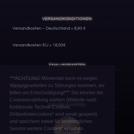
VERSANDKONDITIONEN
Versandkosten – Deutschland = 8,93 €
Versandkosten-EU = 18,00€
ZAHLUNGSARTEN
***ACHTUNG! Momentan kann es wegen
Überweisung
Wartungsarbeiten zu Störungen kommen, wir
PayPal
bitten um Entschuldigung!*** Sie können die
Cookieeinstellung wählen (Website nutzt
SICHER SHOPPEN
funktionale Technik-Cookies,
Drittanbietercookies* sind vorab gesperrt)
und speichern sowie für bestmöglichen
Service weitere Cookies* erlauben.