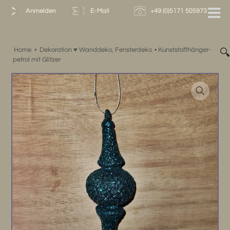
Zum
Anmelden
E-Mail
+49 (0)5171 505973
Inhalt
springen
Home
•
Dekoration ♥ Wanddeko, Fensterdeko
•
Kunststoffhänger-

petrol mit Glitzer