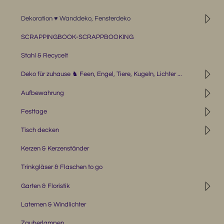
◹
Dekoration ♥ Wanddeko, Fensterdeko
SCRAPPINGBOOK-SCRAPPBOOKING
Stahl & Recycelt
◹
Deko für zuhause ♞ Feen, Engel, Tiere, Kugeln, Lichter ...
◹
Aufbewahrung
◹
Festtage
◹
Tisch decken
Kerzen & Kerzenständer
Trinkgläser & Flaschen to go
◹
Garten & Floristik
Laternen & Windlichter
Zauberlampen