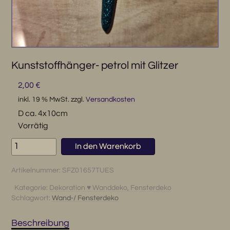
Kunststoffhänger- petrol mit Glitzer
2,00
€
inkl. 19 % MwSt.
zzgl.
Versandkosten
D ca. 4x10cm
Vorrätig
Kunststoffhänger-
In den Warenkorb
petrol
mit
Artikelnummer:
SFZ01657TUES
Glitzer
Menge
Kategorie:
Dekoration ♥ Wanddeko, Fensterdeko
Schlagwort:
Wand-/ Fensterdeko
Beschreibung