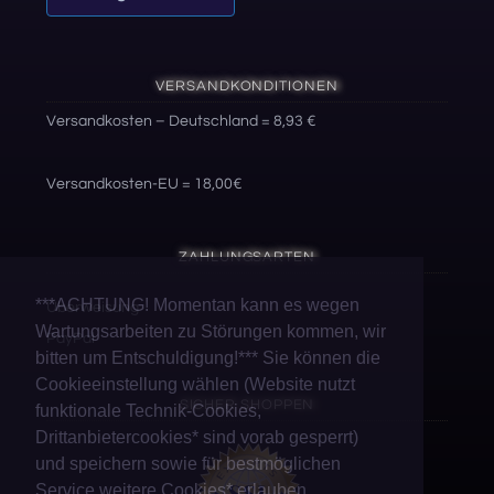
VERSANDKONDITIONEN
Versandkosten – Deutschland = 8,93 €
Versandkosten-EU = 18,00€
ZAHLUNGSARTEN
***ACHTUNG! Momentan kann es wegen
Überweisung
Wartungsarbeiten zu Störungen kommen, wir
PayPal
bitten um Entschuldigung!*** Sie können die
Cookieeinstellung wählen (Website nutzt
SICHER SHOPPEN
funktionale Technik-Cookies,
Drittanbietercookies* sind vorab gesperrt)
und speichern sowie für bestmöglichen
Service weitere Cookies* erlauben.