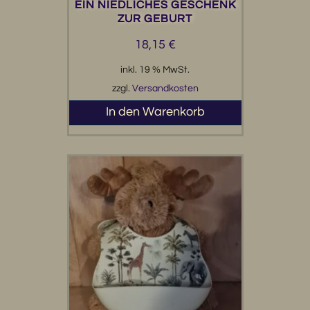
EIN NIEDLICHES GESCHENK
Herz-Anhänger, der sie zu einem ganz besonderen
ZUR GEBURT
Andenken macht. Die Karte im quadratischen
18,15
€
Format von 13 × 13 cm ist auf hochwertigem
Material gedruckt und wird direkt mit einem
inkl. 19 % MwSt.
passenden, rustikalen Umschlag aus Kraftpapier
zzgl.
Versandkosten
(14 × 14 cm) geliefert. Ob als Beilage zum
Geschenk oder als liebevoller Glückwunsch für die
In den Warenkorb
frischgebackenen Eltern – mit dieser Karte
überbringst du deine Wünsche besonders stilvoll.