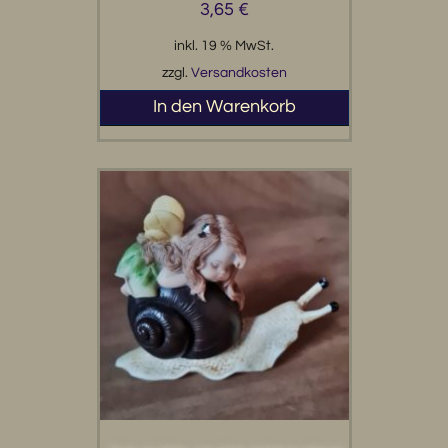
3,65
€
inkl. 19 % MwSt.
zzgl.
Versandkosten
In den Warenkorb
Ein herzlicher Willkommensgruß für das neue
Leben.
Wenn das Glück auf kleinen Füßen kommt, ist diese
zauberhafte Kunst-Postkarte genau der richtige
Begleiter. Das liebevoll illustrierte Motiv zeigt einen
Storch, der stolz vor einem Fenster steht und ein
Bündel mit einem Baby im Schnabel hält – eine
klassische und zugleich wunderschöne
Darstellung, die das Wunder der Geburt feiert. Auf
der Karte ist der niederländische Schriftzug
„Ooievaar – der Storch ist da“ zu lesen, der dem
Design einen besonderen, internationalen Charme
verleiht.
Das Highlight dieser Karte ist der bezaubernde