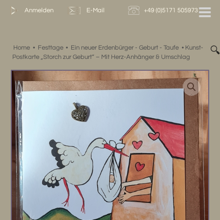
Zum
Anmelden
E-Mail
+49 (0)5171 505973
Inhalt
springen
Home
•
Festtage
•
Ein neuer Erdenbürger - Geburt - Taufe
•
Kunst-

Postkarte „Storch zur Geburt“ – Mit Herz-Anhänger & Umschlag