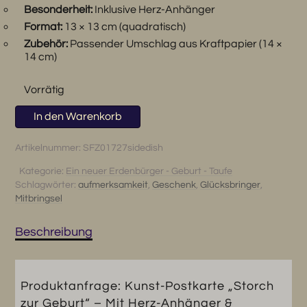
Besonderheit:
Inklusive Herz-Anhänger
Format:
13 × 13 cm (quadratisch)
Zubehör:
Passender Umschlag aus Kraftpapier (14 ×
14 cm)
Vorrätig
Kunst-
In den Warenkorb
Postkarte
„Storch
Artikelnummer:
SFZ01727sidedish
zur
Kategorie:
Ein neuer Erdenbürger - Geburt - Taufe
Geburt“
Schlagwörter:
aufmerksamkeit
,
Geschenk
,
Glücksbringer
,
–
Mitbringsel
Mit
Herz-
Beschreibung
Anhänger
&
Umschlag
Menge
Produktanfrage: Kunst-Postkarte „Storch
zur Geburt“ – Mit Herz-Anhänger &