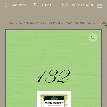
Zum
Anmelden
E-Mail
+49 (0)5171 505973
Inhalt
springen
Home
•
Kreidefarbe 375ml
•
Kreidefarbe… Grün…Nr. 132…375ml
