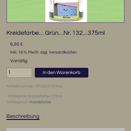
Kreidefarbe… Grün…Nr. 132…375ml
6,95
€
inkl. 19 % MwSt.
zzgl.
Versandkosten
Vorrätig
Kreidefarbe...
In den Warenkorb
Grün...Nr.
132...375ml
Artikelnummer:
SFZ00310Holz
Menge
Kategorie:
Kreidefarbe 375ml
Schlagwort:
Kreidefarbe
Beschreibung