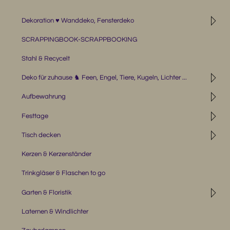
◹
Dekoration ♥ Wanddeko, Fensterdeko
SCRAPPINGBOOK-SCRAPPBOOKING
Stahl & Recycelt
◹
Deko für zuhause ♞ Feen, Engel, Tiere, Kugeln, Lichter ...
◹
Aufbewahrung
◹
Festtage
◹
Tisch decken
Kerzen & Kerzenständer
Trinkgläser & Flaschen to go
◹
Garten & Floristik
Laternen & Windlichter