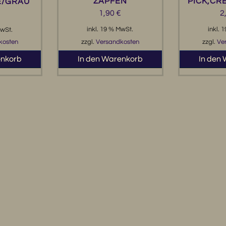
ZAPFEN
PICK,CR
E/GRAU
1,90
€
2
€
inkl. 19 % MwSt.
inkl. 
MwSt.
zzgl.
Versandkosten
zzgl.
Ve
kosten
In den Warenkorb
In den
enkorb