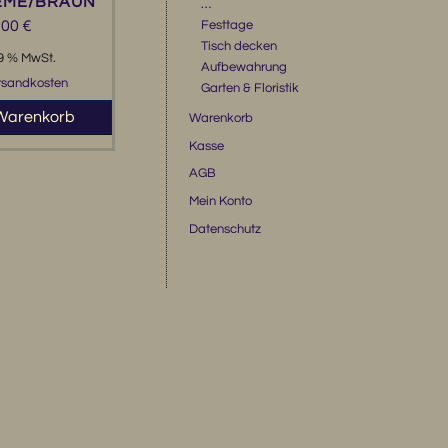
EME/BRAUN
…
Festtage
,00
€
Tisch decken
19 % MwSt.
Aufbewahrung
rsandkosten
Garten & Floristik
 Warenkorb
Warenkorb
Kasse
AGB
Mein Konto
Datenschutz