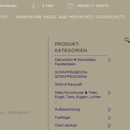
Anmelden
E-Mail
+49 (0)5171 505973
HOP
WARENKORB
KASSE
AGB
MEIN KONTO
DATENSCHUTZ

PRODUKT-
KATEGORIEN
◹
Dekoration ♥ Wanddeko,
Fensterdeko
SCRAPPINGBOOK-
SCRAPPBOOKING
Stahl & Recycelt
◹
Deko für zuhause ♞ Feen,
Engel, Tiere, Kugeln, Lichter
...
◹
Aufbewahrung
r ...
Schlagwort:
◹
Festtage
◹
Tisch decken