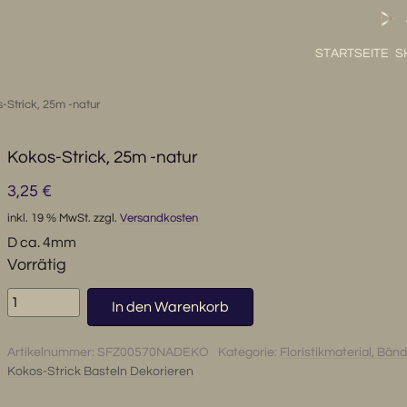
STARTSEITE
S
-Strick, 25m -natur
Kokos-Strick, 25m -natur
3,25
€
inkl. 19 % MwSt.
zzgl.
Versandkosten
D ca. 4mm
Vorrätig
Kokos-
In den Warenkorb
Strick,
25m
Artikelnummer:
SFZ00570NADEKO
Kategorie:
Floristikmaterial, Bände
-
Kokos-Strick Basteln Dekorieren
natur
Menge