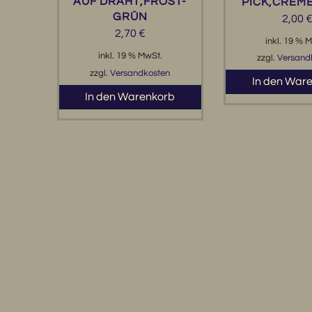
AUF DRAHT,FROST-
PICK,CREM
GRÜN
2,00
2,70
€
inkl. 19 % 
inkl. 19 % MwSt.
zzgl.
Versand
zzgl.
Versandkosten
In den War
In den Warenkorb