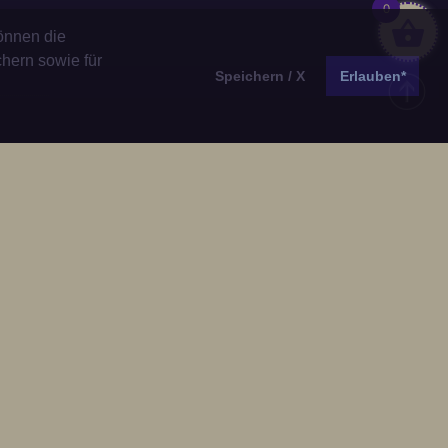
0
önnen die
chern sowie für
Speichern / X
Erlauben*