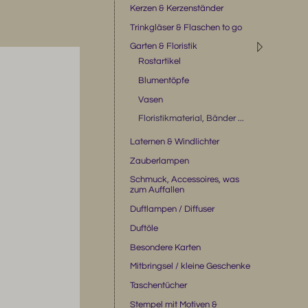
Kerzen & Kerzenständer
Trinkgläser & Flaschen to go
◹
Garten & Floristik
Rostartikel
Blumentöpfe
Vasen
Floristikmaterial, Bänder ...
Laternen & Windlichter
Zauberlampen
Schmuck, Accessoires, was
zum Auffallen
Duftlampen / Diffuser
Duftöle
Besondere Karten
Mitbringsel / kleine Geschenke
Taschentücher
Stempel mit Motiven &