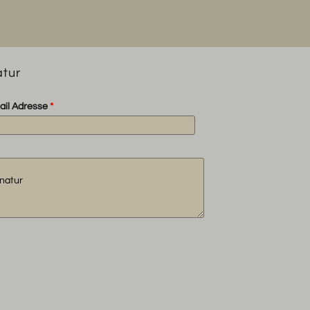
atur
ail Adresse
*