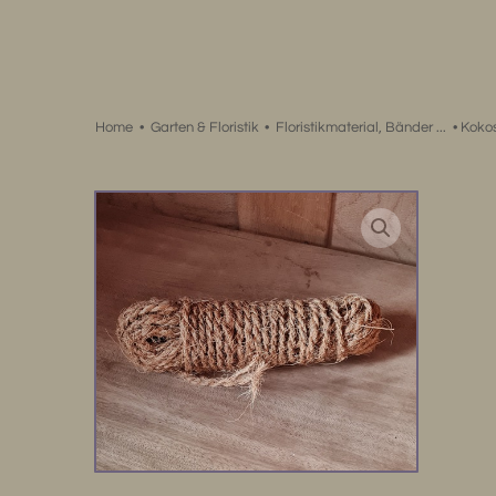
Zum
Inhalt
springen
Home
•
Garten & Floristik
•
Floristikmaterial, Bänder ...
•
Kokos