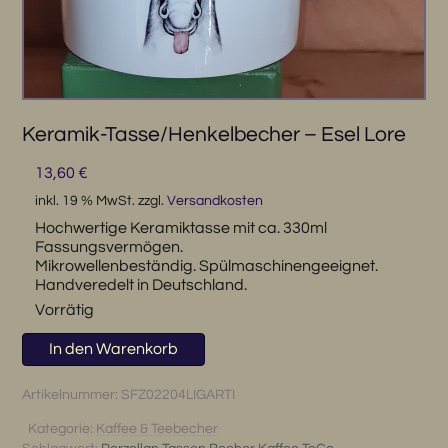
Keramik-Tasse/Henkelbecher – Esel Lore
13,60
€
inkl. 19 % MwSt.
zzgl.
Versandkosten
Hochwertige Keramiktasse mit ca. 330ml
Fassungsvermögen.
Mikrowellenbeständig. Spülmaschinengeeignet.
Handveredelt in Deutschland.
Vorrätig
Keramik-
In den Warenkorb
Tasse/Henkelbecher
-
Artikelnummer:
SFZ02204LIGARTI
Esel
Kategorie:
Kaffee & Teebecher
Lore