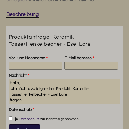
Schlagwort:
Porzellan Tassen Becher Kaffee ToGo
Menge
Beschreibung
Produktanfrage: Keramik-
Tasse/Henkelbecher - Esel Lore
Vor- und Nachname
*
E-Mail Adresse
*
Nachricht
*
Datenschutz
*
ja
Datenschutz
zur Kenntnis genommen