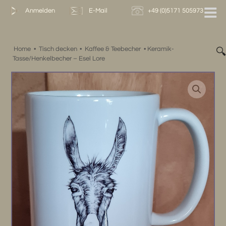
Zum
Anmelden
E-Mail
+49 (0)5171 505973
Inhalt
springen
Home
•
Tisch decken
•
Kaffee & Teebecher
•
Keramik-

Tasse/Henkelbecher – Esel Lore