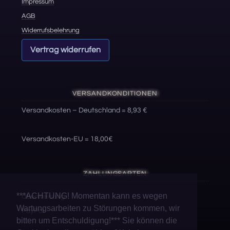
Impressum
AGB
Widerrufsbelehrung
Vertrag widerrufen
VERSANDKONDITIONEN
Versandkosten – Deutschland = 8,93 €
Versandkosten-EU = 18,00€
ZAHLUNGSARTEN
***ACHTUNG! Momentan kann es wegen
Überweisung
Wartungsarbeiten zu Störungen kommen, wir
PayPal
bitten um Entschuldigung!*** Sie können die