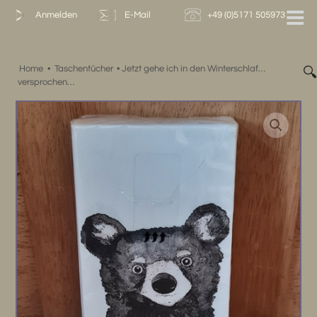
Zum
Anmelden
E-Mail
+49 (0)5171 505973
Inhalt
springen
Home
•
Taschentücher
•
Jetzt gehe ich in den Winterschlaf…

versprochen…