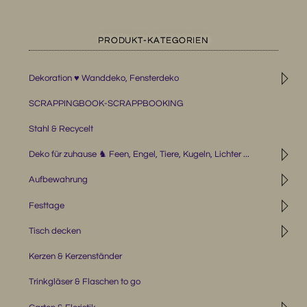
PRODUKT-KATEGORIEN
◹
Dekoration ♥ Wanddeko, Fensterdeko
SCRAPPINGBOOK-SCRAPPBOOKING
Stahl & Recycelt
◹
Deko für zuhause ♞ Feen, Engel, Tiere, Kugeln, Lichter ...
◹
Aufbewahrung
◹
Festtage
◹
Tisch decken
Kerzen & Kerzenständer
Trinkgläser & Flaschen to go