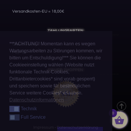
Versandkosten-EU = 18,00€
ZAHLUNGSARTEN
***ACHTUNG! Momentan kann es wegen
Überweisung
Wartungsarbeiten zu Störungen kommen, wir
PayPal
bitten um Entschuldigung!*** Sie können die
Cookieeinstellung wählen (Website nutzt
SICHER SHOPPEN
funktionale Technik-Cookies,
Drittanbietercookies* sind vorab gesperrt)
und speichern sowie für bestmöglichen
Service weitere Cookies* erlauben.
Datenschutzinformationen
Technik
Technik
0
Full Service
Full Service
Impressum
Datenschutzerklärung
•