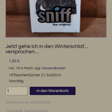
Jetzt gehe ich in den Winterschlaf…
versprochen…
1,50
€
inkl. 19 % MwSt.
zzgl.
Versandkosten
10Taschentücher 21,5x22cm
Vorrätig
Jetzt
In den Warenkorb
gehe
ich
Artikelnummer:
SFZ00209WI
in
den
Kategorie:
Taschentücher