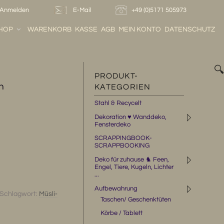
Anmelden
E-Mail
+49 (0)5171 505973
HOP
WARENKORB
KASSE
AGB
MEIN KONTO
DATENSCHUTZ

PRODUKT-
n
KATEGORIEN
Stahl & Recycelt
◹
Dekoration ♥ Wanddeko,
Fensterdeko
SCRAPPINGBOOK-
SCRAPPBOOKING
◹
Deko für zuhause ♞ Feen,
Engel, Tiere, Kugeln, Lichter
...
◹
Aufbewahrung
Schlagwort:
Müsli-
Taschen/ Geschenktüten
Körbe / Tablett