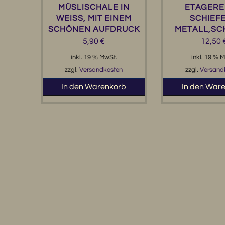
MÜSLISCHALE IN
ETAGERE
WEISS, MIT EINEM S
SCHIEFE
CHÖNEN AUFDRUCK
METALL,S
5,90
€
12,50
inkl. 19 % MwSt.
inkl. 19 % 
zzgl.
Versandkosten
zzgl.
Versand
In den Warenkorb
In den War