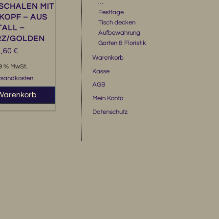
…
 SCHALEN MIT
Festtage
KOPF – AUS
Tisch decken
ALL –
Aufbewahrung
Z/GOLDEN
Garten & Floristik
1,60
€
Warenkorb
19 % MwSt.
Kasse
rsandkosten
AGB
 Warenkorb
Mein Konto
Datenschutz