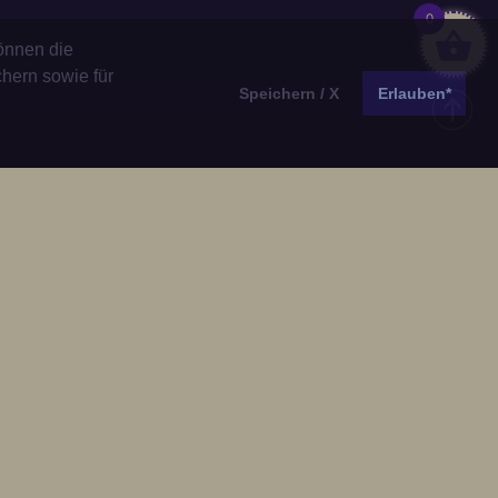
0
önnen die
chern sowie für
Speichern / X
Erlauben*