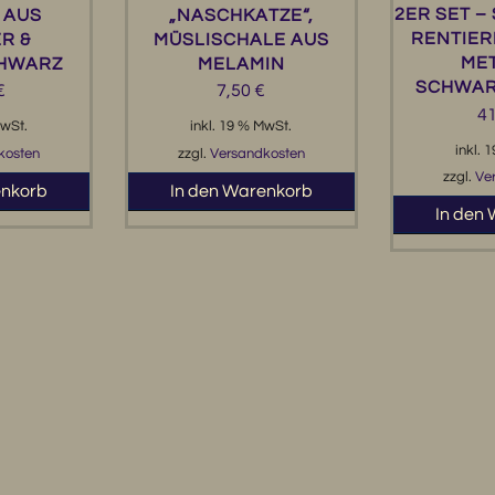
2ER SET –
 AUS
„NASCHKATZE“,
RENTIER
R &
MÜSLISCHALE AUS
MET
CHWARZ
MELAMIN
SCHWAR
€
7,50
€
4
MwSt.
inkl. 19 % MwSt.
inkl. 
kosten
zzgl.
Versandkosten
zzgl.
Ve
enkorb
In den Warenkorb
In den