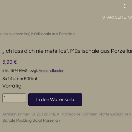
STARTSEITE
S
 dich nie mehr los“, Müslischale aus Porzellan
„Ich lass dich nie mehr los“, Müslischale aus Porzella
5,90
€
inkl. 19 % MwSt.
zzgl.
Versandkosten
8x14cm = 600ml
Vorrätig
"Ich
In den Warenkorb
lass
dich
Artikelnummer:
SFZ01207MEA
Kategorie:
Schalen,Platten,Kästchen
nie
Schale Pudding Salat Porzellan
mehr
los",