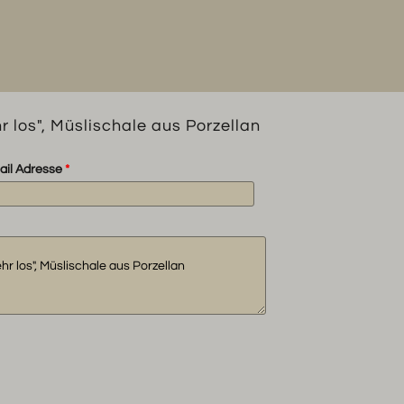
Müslischale
aus
Porzellan
Menge
r los", Müslischale aus Porzellan
ail Adresse
*