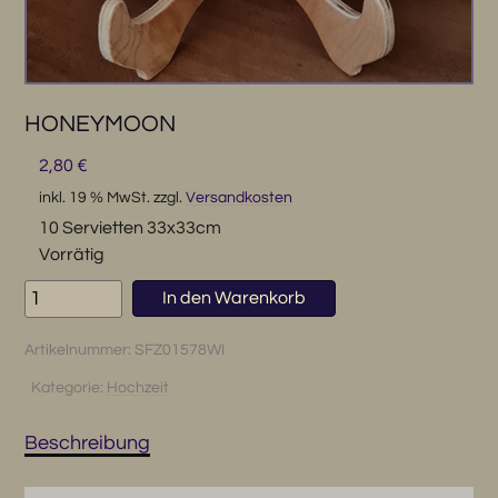
HONEYMOON
2,80
€
inkl. 19 % MwSt.
zzgl.
Versandkosten
10 Servietten 33x33cm
Vorrätig
HONEYMOON
In den Warenkorb
Menge
Artikelnummer:
SFZ01578WI
Kategorie:
Hochzeit
Beschreibung