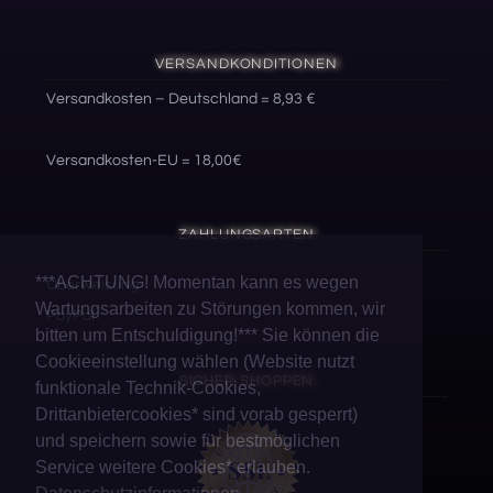
VERSANDKONDITIONEN
Versandkosten – Deutschland = 8,93 €
Versandkosten-EU = 18,00€
ZAHLUNGSARTEN
***ACHTUNG! Momentan kann es wegen
Überweisung
Wartungsarbeiten zu Störungen kommen, wir
PayPal
bitten um Entschuldigung!*** Sie können die
Cookieeinstellung wählen (Website nutzt
SICHER SHOPPEN
funktionale Technik-Cookies,
Drittanbietercookies* sind vorab gesperrt)
und speichern sowie für bestmöglichen
Service weitere Cookies* erlauben.