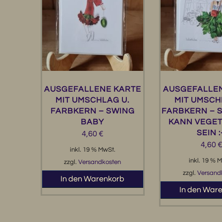
AUSGEFALLENE KARTE
AUSGEFALLE
MIT UMSCHLAG U.
MIT UMSCH
FARBKERN – SWING
FARBKERN – 
BABY
KANN VEGE
SEIN :
4,60
€
4,60
inkl. 19 % MwSt.
inkl. 19 % 
zzgl.
Versandkosten
zzgl.
Versand
In den Warenkorb
In den War