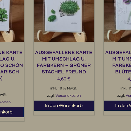
NE KARTE
AUSGEFALLENE KARTE
AUSGEFAL
LAG U.
MIT UMSCHLAG U.
MIT UM
SO SCHÖN
FARBKERN – GRÜNER
FARBKE
TARISCH
STACHEL-FREUND
BLÜT
-)
4,60
€
4
€
inkl. 19 % MwSt.
inkl. 
MwSt.
zzgl.
Versandkosten
zzgl.
Ve
kosten
In den Warenkorb
In den
enkorb