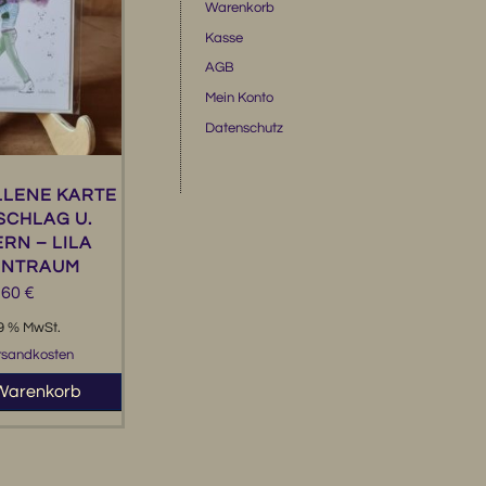
Warenkorb
Kasse
AGB
Mein Konto
Datenschutz
LENE KARTE
SCHLAG U.
RN – LILA
ENTRAUM
,60
€
19 % MwSt.
rsandkosten
 Warenkorb