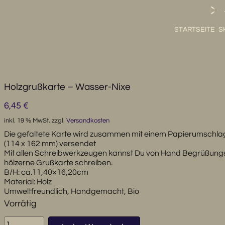
STARTSEITE
S
Holzgrußkarte – Wasser-Nixe
6,45
€
inkl. 19 % MwSt.
zzgl.
Versandkosten
Die gefaltete Karte wird zusammen mit einem Papierumschla
(114 x 162 mm) versendet
Mit allen Schreibwerkzeugen kannst Du von Hand Begrüßungs
hölzerne Grußkarte schreiben.
B/H: ca.11,40×16,20cm
Material: Holz
Umweltfreundlich, Handgemacht, Bio
Vorrätig
Holzgrußkarte