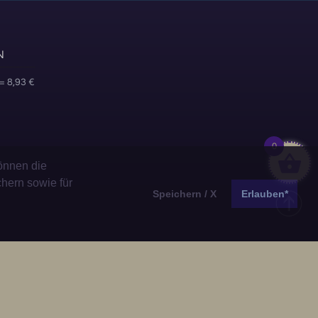
N
= 8,93 €
0
önnen die
chern sowie für
Speichern / X
Erlauben*