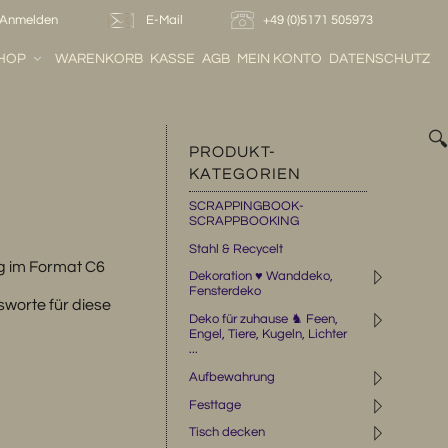
Anmelden
E-Mail
+49 (0)5171 505973
HOP
WARENKORB
KASSE
AGB
MEIN KONTO
DATENSCHUTZ

PRODUKT-
KATEGORIEN
SCRAPPINGBOOK-
SCRAPPBOOKING
Stahl & Recycelt
g im Format C6
◹
Dekoration ♥ Wanddeko,
Fensterdeko
worte für diese
◹
Deko für zuhause ♞ Feen,
Engel, Tiere, Kugeln, Lichter
...
◹
Aufbewahrung
◹
Festtage
◹
Tisch decken