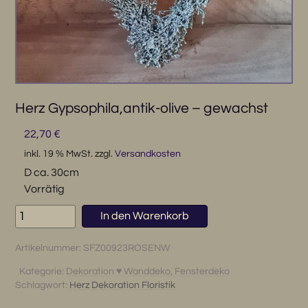
Herz Gypsophila,antik-olive – gewachst
22,70
€
inkl. 19 % MwSt.
zzgl.
Versandkosten
D ca. 30cm
Vorrätig
Herz
In den Warenkorb
Gypsophila,antik-
olive
Artikelnummer:
SFZ00923ROSENW
-
gewachst
Kategorie:
Dekoration ♥ Wanddeko, Fensterdeko
Schlagwort:
Herz Dekoration Floristik
Menge