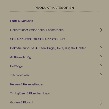
PRODUKT-KATEGORIEN
Stahl & Recycelt
◹
Dekoration ♥ Wanddeko, Fensterdeko
SCRAPPINGBOOK-SCRAPPBOOKING
◹
Deko für zuhause ♞ Feen, Engel, Tiere, Kugeln, Lichter ...
◹
Aufbewahrung
◹
Festtage
◹
Tisch decken
Kerzen & Kerzenständer
Trinkgläser & Flaschen to go
◹
Garten & Floristik