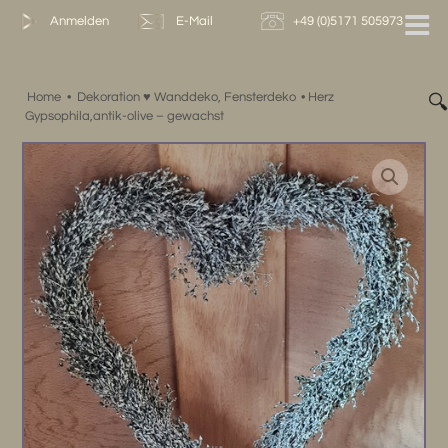
Zum
Anmelden
E-Mail
+49 (0)5171 505973
Inhalt
springen
Home
•
Dekoration ♥ Wanddeko, Fensterdeko
•
Herz

Gypsophila,antik-olive – gewachst