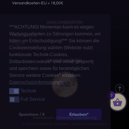
Versandkosten-EU = 18,00€
ZAHLUNGSARTEN
***ACHTUNG! Momentan kann es wegen
Wartungsarbeiten zu Störungen kommen, wir
Überweisung
bitten um Entschuldigung!*** Sie können die
PayPal
Cookieeinstellung wählen (Website nutzt
funktionale Technik-Cookies,
SICHER SHOPPEN
Drittanbietercookies* sind vorab gesperrt)
und speichern sowie für bestmöglichen
Service weitere Cookies* erlauben.
Datenschutzinformationen
Technik
Technik
0
Full Service
Full Service
Speichern / X
Erlauben*
Impressum
Datenschutzerklärung
•
© 2020 Schönes für Zuhause – Sylvia Schnackenbeck