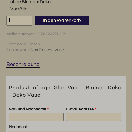
ohne Blumen-Deko
Vorrätig
Glas-
In den Warenkorb
Vase
-
Artikelnummer:
SFZ02247FLO21
Blumen-
Deko
Kategorie:
Vasen
Schlagwort:
Glas Flasche Vase
-
Deko
Vase
Beschreibung
Menge
Produktanfrage: Glas-Vase - Blumen-Deko
- Deko Vase
Vor- und Nachname
*
E-Mail Adresse
*
Nachricht
*