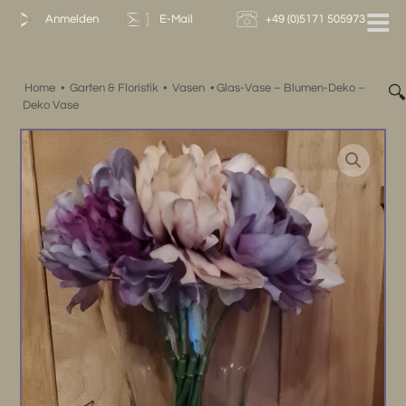
Zum
Anmelden
E-Mail
+49 (0)5171 505973
Inhalt
springen
Home
•
Garten & Floristik
•
Vasen
•
Glas-Vase – Blumen-Deko –

Deko Vase