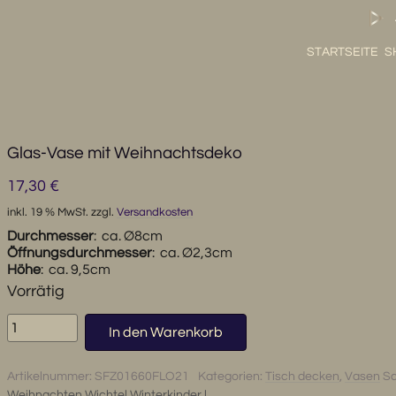
STARTSEITE
S
Glas-Vase mit Weihnachtsdeko
17,30
€
inkl. 19 % MwSt.
zzgl.
Versandkosten
Durchmesser
: ca. Ø8cm
Öffnungsdurchmesser
: ca. Ø2,3cm
Höhe
: ca. 9,5cm
Vorrätig
Glas-
In den Warenkorb
Vase
mit
Artikelnummer:
SFZ01660FLO21
Kategorien:
Tisch decken
,
Vasen
Sc
Weihnachtsdeko
Weihnachten Wichtel Winterkinder l