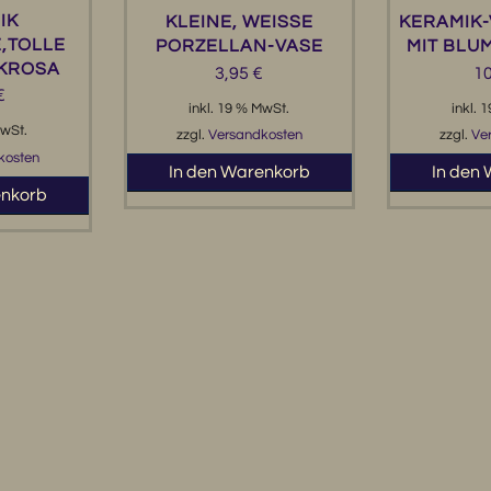
IK
KLEINE, WEISSE P
KERAMIK-
,TOLLE
ORZELLAN-VASE
MIT BLU
IKROSA
3,95
€
1
€
inkl. 19 % MwSt.
inkl. 
MwSt.
zzgl.
Versandkosten
zzgl.
Ve
kosten
In den Warenkorb
In den
enkorb