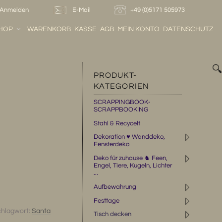
Anmelden
E-Mail
+49 (0)5171 505973
HOP
WARENKORB
KASSE
AGB
MEIN KONTO
DATENSCHUTZ

PRODUKT-
KATEGORIEN
SCRAPPINGBOOK-
SCRAPPBOOKING
Stahl & Recycelt
◹
Dekoration ♥ Wanddeko,
Fensterdeko
◹
Deko für zuhause ♞ Feen,
Engel, Tiere, Kugeln, Lichter
...
◹
Aufbewahrung
◹
Festtage
hlagwort:
Santa
◹
Tisch decken