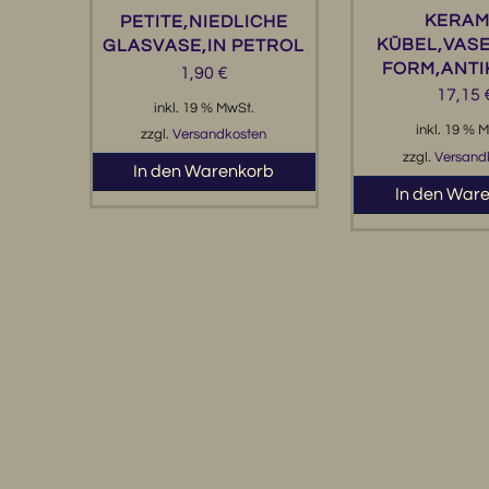
KERAM
PETITE,NIEDLICHE
KÜBEL,VASE
GLASVASE,IN PETROL
FORM,ANT
1,90
€
17,15
inkl. 19 % MwSt.
inkl. 19 % 
zzgl.
Versandkosten
zzgl.
Versand
In den Warenkorb
In den War