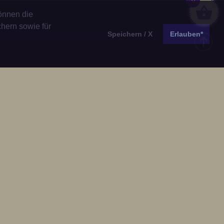
0
önnen die
chern sowie für
Speichern / X
Erlauben*