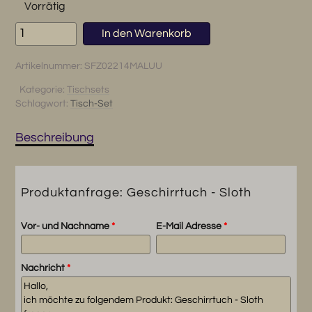
Vorrätig
Geschirrtuch
In den Warenkorb
-
Sloth
Artikelnummer:
SFZ02214MALUU
Menge
Kategorie:
Tischsets
Schlagwort:
Tisch-Set
Beschreibung
Produktanfrage: Geschirrtuch - Sloth
Vor- und Nachname
*
E-Mail Adresse
*
Nachricht
*