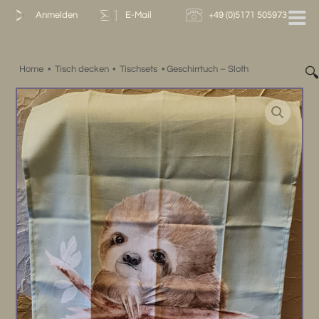
Zum
Anmelden
E-Mail
+49 (0)5171 505973
Inhalt
springen
Home
•
Tisch decken
•
Tischsets
•
Geschirrtuch – Sloth
