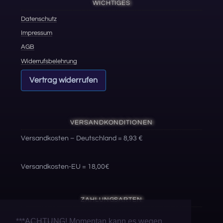
WICHTIGES
Datenschutz
Impressum
AGB
Widerrufsbelehrung
Vertrag widerrufen
VERSANDKONDITIONEN
Versandkosten – Deutschland = 8,93 €
Versandkosten-EU = 18,00€
ZAHLUNGSARTEN
***ACHTUNG! Momentan kann es wegen
Überweisung