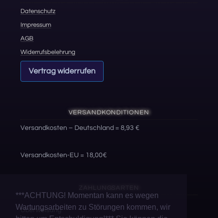
Datenschutz
Impressum
AGB
Widerrufsbelehrung
Vertrag widerrufen
VERSANDKONDITIONEN
Versandkosten – Deutschland = 8,93 €
Versandkosten-EU = 18,00€
ZAHLUNGSARTEN
***ACHTUNG! Momentan kann es wegen
Wartungsarbeiten zu Störungen kommen, wir
Überweisung