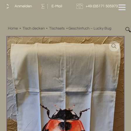
Zum
Anmelden
E-Mail
+49 (0)5171 505973
Inhalt
springen
Home
•
Tisch decken
•
Tischsets
•
Geschirrtuch – Lucky Bug
