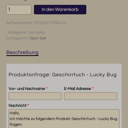
Geschirrtuch
In den Warenkorb
-
Lucky
Artikelnummer:
SFZ02217MALUU
Bug
Menge
Kategorie:
Tischsets
Schlagwort:
Tisch-Set
Beschreibung
Produktanfrage: Geschirrtuch - Lucky Bug
Vor- und Nachname
*
E-Mail Adresse
*
Nachricht
*