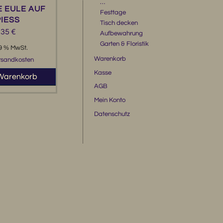
…
 EULE AUF
Festtage
IESS
Tisch decken
,35
€
Aufbewahrung
Garten & Floristik
19 % MwSt.
Warenkorb
rsandkosten
Kasse
 Warenkorb
AGB
Mein Konto
Datenschutz