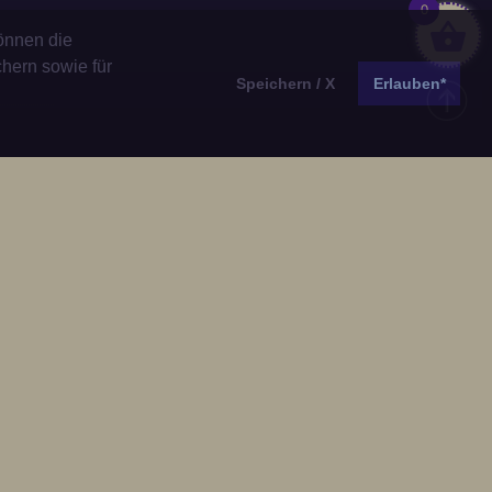
0
önnen die
chern sowie für
Speichern / X
Erlauben*