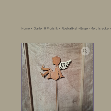
Zum
Inhalt
springen
Home
•
Garten & Floristik
•
Rostartikel
•
Engel -Metallstecker