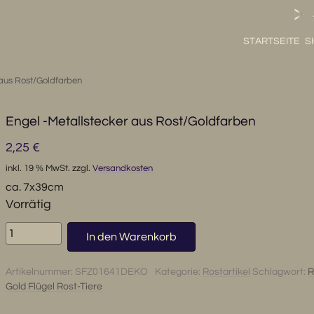
STARTSEITE
S
 aus Rost/Goldfarben
Engel -Metallstecker aus Rost/Goldfarben
2,25
€
inkl. 19 % MwSt.
zzgl.
Versandkosten
ca. 7x39cm
Vorrätig
Engel
In den Warenkorb
-
Metallstecker
Artikelnummer:
SFZ01641DEKO
Kategorie:
Rostartikel
Schlagwort:
R
aus
Gold Flügel Rost-Tiere
Rost/Goldfarben
Menge