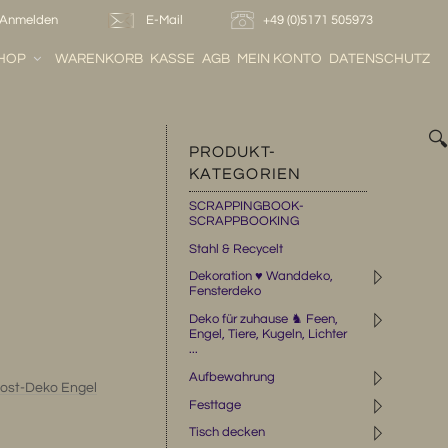
Anmelden
E-Mail
+49 (0)5171 505973
HOP
WARENKORB
KASSE
AGB
MEIN KONTO
DATENSCHUTZ

PRODUKT-
KATEGORIEN
SCRAPPINGBOOK-
SCRAPPBOOKING
Stahl & Recycelt
◹
Dekoration ♥ Wanddeko,
Fensterdeko
◹
Deko für zuhause ♞ Feen,
Engel, Tiere, Kugeln, Lichter
...
◹
Aufbewahrung
ost-Deko Engel
◹
Festtage
◹
Tisch decken