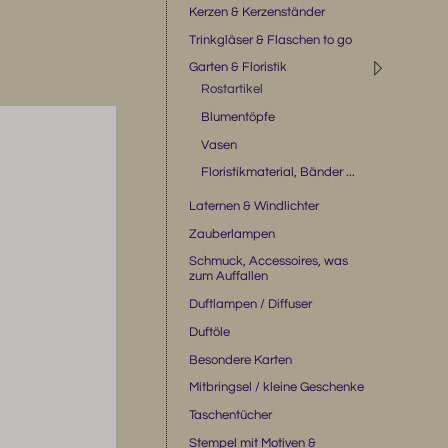
Kerzen & Kerzenständer
Trinkgläser & Flaschen to go
◹
Garten & Floristik
Rostartikel
Blumentöpfe
Vasen
Floristikmaterial, Bänder ...
Laternen & Windlichter
Zauberlampen
Schmuck, Accessoires, was
zum Auffallen
Duftlampen / Diffuser
Duftöle
Besondere Karten
Mitbringsel / kleine Geschenke
Taschentücher
Stempel mit Motiven &