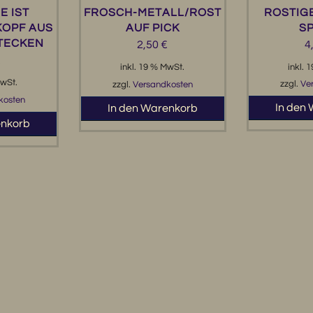
ROSTIGE
E IST
FROSCH-METALL/ROST
SP
KOPF AUS
AUF PICK
TECKEN
4
2,50
€
€
inkl. 
inkl. 19 % MwSt.
MwSt.
zzgl.
Ve
zzgl.
Versandkosten
kosten
In den
In den Warenkorb
enkorb