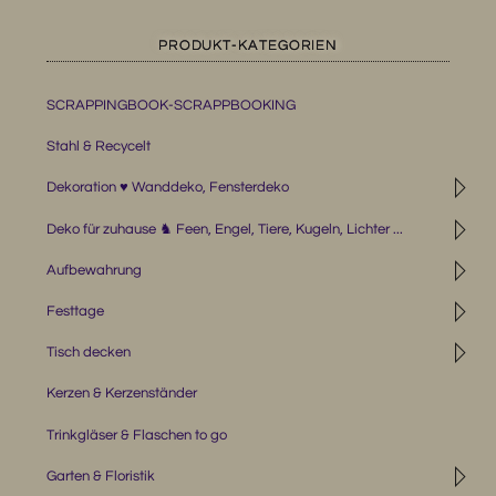
PRODUKT-KATEGORIEN
SCRAPPINGBOOK-SCRAPPBOOKING
Stahl & Recycelt
◹
Dekoration ♥ Wanddeko, Fensterdeko
◹
Deko für zuhause ♞ Feen, Engel, Tiere, Kugeln, Lichter ...
◹
Aufbewahrung
◹
Festtage
◹
Tisch decken
Kerzen & Kerzenständer
Trinkgläser & Flaschen to go
◹
Garten & Floristik