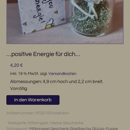
…positive Energie für dich…
4,20
€
inkl. 19 % MwSt.
zzgl.
Versandkosten
Abmessungen: 4,9 cm hoch und 2,2 cm breit.
Vorrätig
...positive
In den Warenkorb
Energie
für
Artikelnummer:
SFZ01824sidedish
dich...
Kategorie:
Mitbringsel / kleine Geschenke
Menge
Schlagwort:
Mitbringsel Geschenk Glasflasche Glücks-Puppe