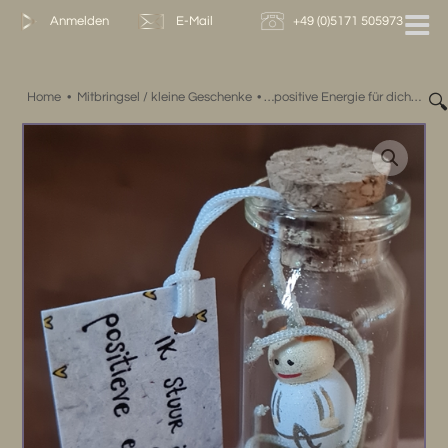
Zum
Anmelden
E-Mail
+49 (0)5171 505973
Inhalt
springen
Home
•
Mitbringsel / kleine Geschenke
•
…positive Energie für dich…
