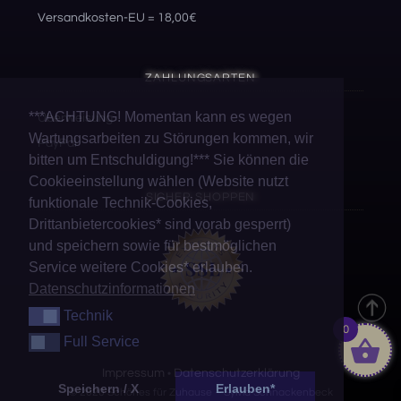
Versandkosten-EU = 18,00€
ZAHLUNGSARTEN
***ACHTUNG! Momentan kann es wegen
Überweisung
Wartungsarbeiten zu Störungen kommen, wir
PayPal
bitten um Entschuldigung!*** Sie können die
Cookieeinstellung wählen (Website nutzt
SICHER SHOPPEN
funktionale Technik-Cookies,
Drittanbietercookies* sind vorab gesperrt)
und speichern sowie für bestmöglichen
Service weitere Cookies* erlauben.
Datenschutzinformationen
Technik
Technik
0
Full Service
Full Service
Impressum
Datenschutzerklärung
•
Speichern / X
Erlauben*
© 2020 Schönes für Zuhause – Sylvia Schnackenbeck