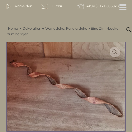
Zum
Anmelden
E-Mail
+49 (0)5171 505973
Inhalt
springen
Home
•
Dekoration ♥ Wanddeko, Fensterdeko
•
Eine Zimt-Locke

zum hängen