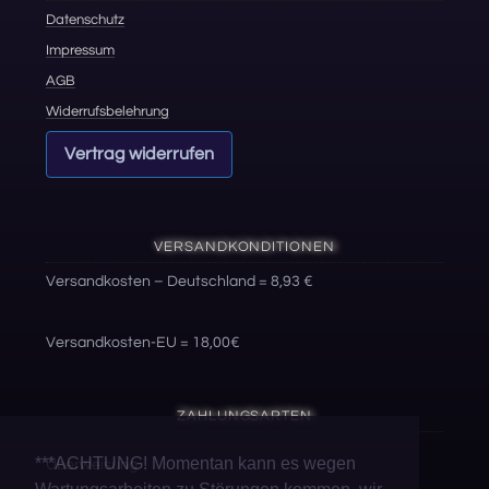
Datenschutz
Impressum
AGB
Widerrufsbelehrung
Vertrag widerrufen
VERSANDKONDITIONEN
Versandkosten – Deutschland = 8,93 €
Versandkosten-EU = 18,00€
ZAHLUNGSARTEN
***ACHTUNG! Momentan kann es wegen
Überweisung