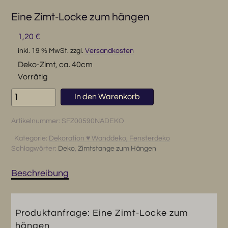
Eine Zimt-Locke zum hängen
1,20
€
inkl. 19 % MwSt.
zzgl.
Versandkosten
Deko-Zimt, ca. 40cm
Vorrätig
Eine
In den Warenkorb
Zimt-
Locke
Artikelnummer:
SFZ00590NADEKO
zum
hängen
Kategorie:
Dekoration ♥ Wanddeko, Fensterdeko
Schlagwörter:
Deko
,
Zimtstange zum Hängen
Menge
Beschreibung
Produktanfrage: Eine Zimt-Locke zum
hängen