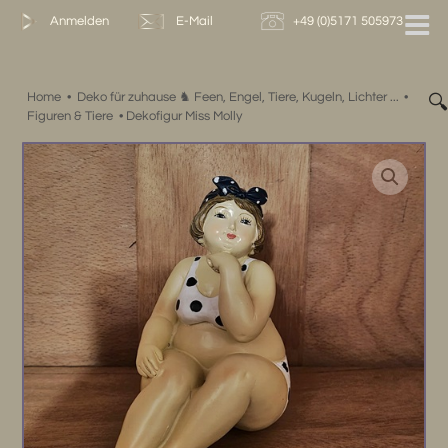
Zum
Anmelden
E-Mail
+49 (0)5171 505973
Inhalt
springen
Home
•
Deko für zuhause ♞ Feen, Engel, Tiere, Kugeln, Lichter ...
•

Figuren & Tiere
•
Dekofigur Miss Molly