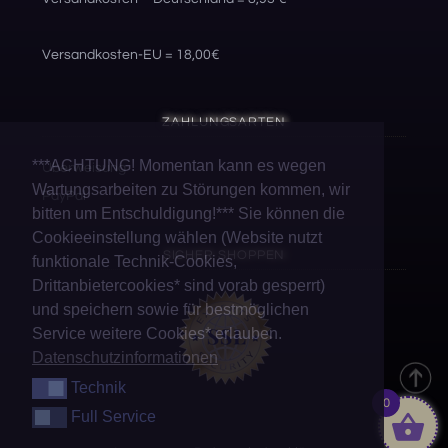
Versandkosten-EU = 18,00€
ZAHLUNGSARTEN
***ACHTUNG! Momentan kann es wegen
Überweisung
Wartungsarbeiten zu Störungen kommen, wir
PayPal
bitten um Entschuldigung!*** Sie können die
Cookieeinstellung wählen (Website nutzt
SICHER SHOPPEN
funktionale Technik-Cookies,
Drittanbietercookies* sind vorab gesperrt)
und speichern sowie für bestmöglichen
Service weitere Cookies* erlauben.
Datenschutzinformationen
Technik
Technik
0
Full Service
Full Service