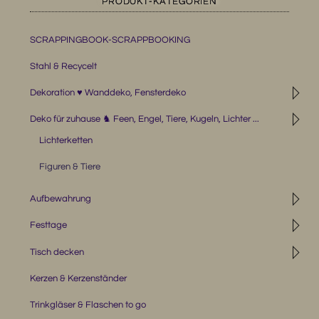
PRODUKT-KATEGORIEN
SCRAPPINGBOOK-SCRAPPBOOKING
Stahl & Recycelt
◹
Dekoration ♥ Wanddeko, Fensterdeko
◹
Deko für zuhause ♞ Feen, Engel, Tiere, Kugeln, Lichter ...
Lichterketten
Figuren & Tiere
◹
Aufbewahrung
◹
Festtage
◹
Tisch decken
Kerzen & Kerzenständer
Trinkgläser & Flaschen to go