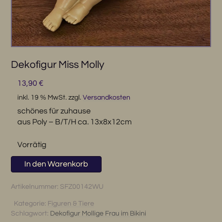
Dekofigur Miss Molly
13,90
€
inkl. 19 % MwSt.
zzgl.
Versandkosten
schönes für zuhause
aus Poly – B/T/H ca. 13x8x12cm
Vorrätig
Dekofigur
In den Warenkorb
Miss
Molly
Artikelnummer:
SFZ00142WU
Menge
Kategorie:
Figuren & Tiere
Schlagwort:
Dekofigur Mollige Frau im Bikini