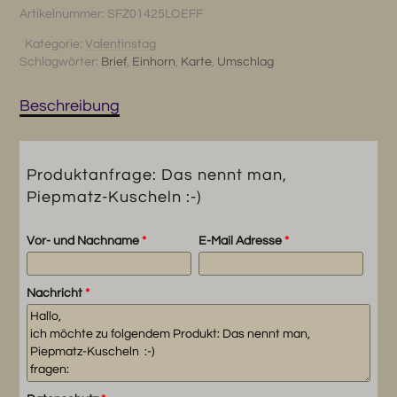
man,
Artikelnummer:
SFZ01425LOEFF
Piepmatz-
Kuscheln
Kategorie:
Valentinstag
Schlagwörter:
Brief
,
Einhorn
,
Karte
,
Umschlag
:-)
Menge
Beschreibung
Produktanfrage: Das nennt man,
Piepmatz-Kuscheln :-)
Vor- und Nachname
*
E-Mail Adresse
*
Nachricht
*