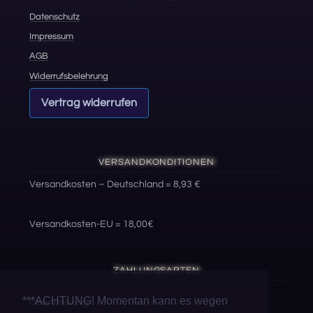
Datenschutz
Impressum
AGB
Widerrufsbelehrung
Vertrag widerrufen
VERSANDKONDITIONEN
Versandkosten – Deutschland = 8,93 €
Versandkosten-EU = 18,00€
ZAHLUNGSARTEN
***ACHTUNG! Momentan kann es wegen
Überweisung