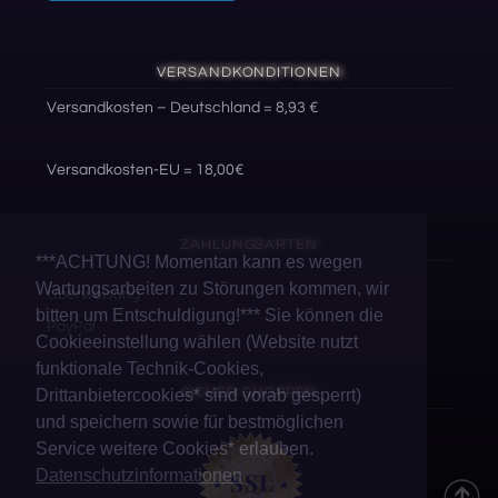
VERSANDKONDITIONEN
Versandkosten – Deutschland = 8,93 €
Versandkosten-EU = 18,00€
ZAHLUNGSARTEN
***ACHTUNG! Momentan kann es wegen
Wartungsarbeiten zu Störungen kommen, wir
Überweisung
bitten um Entschuldigung!*** Sie können die
PayPal
Cookieeinstellung wählen (Website nutzt
funktionale Technik-Cookies,
SICHER SHOPPEN
Drittanbietercookies* sind vorab gesperrt)
und speichern sowie für bestmöglichen
Service weitere Cookies* erlauben.
Datenschutzinformationen