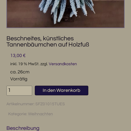
Beschneites, künstliches
Tannenbäumchen auf Holzfuß
13,00
€
inkl. 19 % MwSt.
zzgl.
Versandkosten
ca. 26cm
Vorrätig
Beschneites,
In den Warenkorb
künstliches
Tannenbäumchen
Artikelnummer:
SFZ01015TUES
auf
Holzfuß
Kategorie:
Weihnachten
Menge
Beschreibung