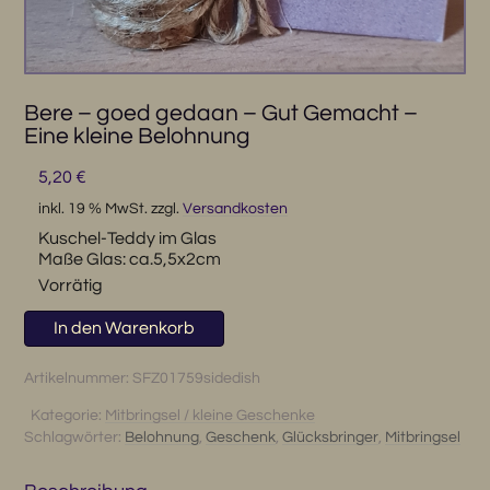
Bere – goed gedaan – Gut Gemacht –
Eine kleine Belohnung
5,20
€
inkl. 19 % MwSt.
zzgl.
Versandkosten
Kuschel-Teddy im Glas
Maße Glas: ca.5,5x2cm
Vorrätig
Bere
In den Warenkorb
-
goed
Artikelnummer:
SFZ01759sidedish
gedaan
Kategorie:
Mitbringsel / kleine Geschenke
-
Schlagwörter:
Belohnung
,
Geschenk
,
Glücksbringer
,
Mitbringsel
Gut
Gemacht
-