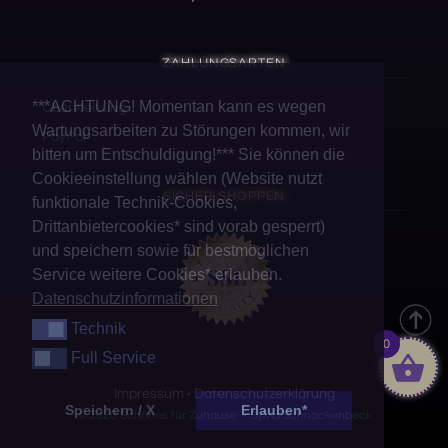
ZAHLUNGSARTEN
***ACHTUNG! Momentan kann es wegen
Überweisung
Wartungsarbeiten zu Störungen kommen, wir
PayPal
bitten um Entschuldigung!*** Sie können die
Cookieeinstellung wählen (Website nutzt
SICHER SHOPPEN
funktionale Technik-Cookies,
Drittanbietercookies* sind vorab gesperrt)
und speichern sowie für bestmöglichen
Service weitere Cookies* erlauben.
Datenschutzinformationen
Technik
Technik
0
Full Service
Full Service
Impressum
Datenschutzerklärung
•
Speichern / X
Erlauben*
© 2020 Schönes für Zuhause – Sylvia Schnackenbeck